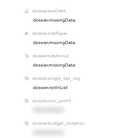
dossier.esvDebt
dossier.missingData
dossier.ndsPayer
dossier.missingData
dossier.ndsAnnul
dossier.missingData
dossier.single_tax_reg
dossier.notInList
dossier.non_profit
XXXXXXXXXX
dossier.budget_dotation
XXXXXXXXXX