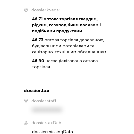
dossier.kveds:
46.71
оптова торгівля твердим,
рідким, газоподібним паливом і
подібними продуктами
46.73
оптова торгівля деревиною,
будівельними матеріалами та
санітарно-технічним обладнанням
46.90
неспеціалізована оптова
торгівля
dossier.tax
dossier.staff
XXXXXXXXXX
dossier.taxDebt
dossier.missingData