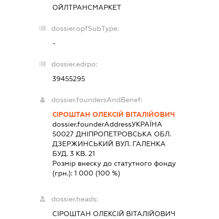
ОЙЛТРАНСМАРКЕТ
dossier.opfSubType:
-
dossier.edrpo:
39455295
dossier.foundersAndBenef:
СІРОШТАН ОЛЕКСІЙ ВІТАЛІЙОВИЧ
dossier.founderAddress
УКРАЇНА
50027 ДНIПРОПЕТРОВСЬКА ОБЛ.
ДЗЕРЖИНСЬКИЙ ВУЛ. ГАЛЕНКА
БУД. 3 КВ. 21
Розмір внеску до статутного фонду
(грн.):
1 000
(100 %)
dossier.heads:
СІРОШТАН ОЛЕКСІЙ ВІТАЛІЙОВИЧ