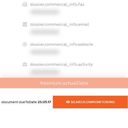
dossier.commercial_info.fax
XXXXXXXXXX
dossier.commercial_info.email
XXXXXXXXXX
dossier.commercial_info.website
XXXXXXXXXX
dossier.commercial_info.activity
XXXXXXXXXX
freemium.actualData
freemium.exampleText_1
freemium.exampleText_2
document.dueToDate
25.03.17
SEARCH.ONMONITORING
freemium.anonymousPerSearch2
FREEMIUM.DETAILS
FREEMIUM.REGISTER