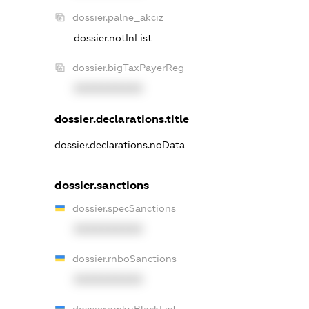
dossier.palne_akciz
dossier.notInList
dossier.bigTaxPayerReg
XXXXXXXXXX
dossier.declarations.title
dossier.declarations.noData
dossier.sanctions
dossier.specSanctions
XXXXXXXXXX
dossier.rnboSanctions
XXXXXXXXXX