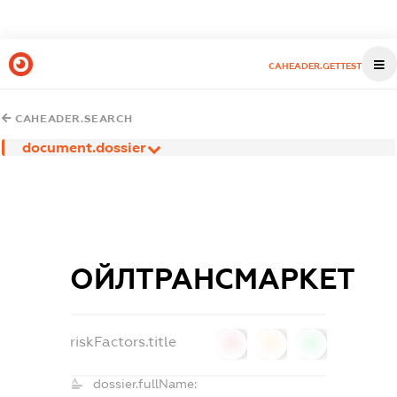
CAHEADER.GETTEST
CAHEADER.SEARCH
document.dossier
ОЙЛТРАНСМАРКЕТ
riskFactors.title
0
0
0
dossier.fullName: