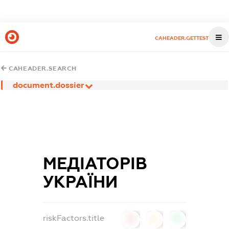
CAHEADER.GETTEST
CAHEADER.SEARCH
document.dossier
МЕДІАТОРІВ
УКРАЇНИ
riskFactors.title
0
0
0