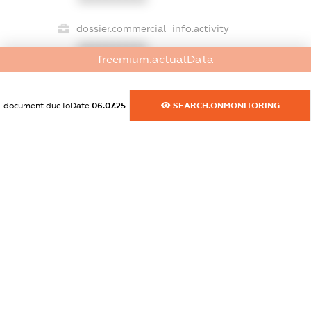
dossier.commercial_info.activity
XXXXXXXXXX
freemium.actualData
document.dueToDate
06.07.25
SEARCH.ONMONITORING
freemium.exampleText_1
freemium.exampleText_2
freemium.anonymousPerSearch2
FREEMIUM.DETAILS
FREEMIUM.REGISTER