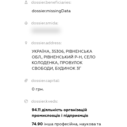
dossier.beneficiaries:
dossier.missingData
dossier.smida:
XXXXXXXXXX
dossier.address:
УКРАЇНА, 35306, РІВНЕНСЬКА
ОБЛ., РІВНЕНСЬКИЙ Р-Н, СЕЛО
КОЛОДЕНКА, ПРОВУЛОК
СВОБОДИ, БУДИНОК 3Г
dossier.capital:
0 грн.
dossier.kveds:
94.11
діяльність організацій
промисловців і підприємців
74.90
інша професійна, наукова та