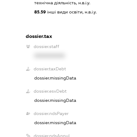
технічна діяльність, н.в.і.у.
85.59
інші види освіти, н.в.і.у.
dossier.tax
dossier.staff
XXXXXXXXXX
dossier.taxDebt
dossier.missingData
dossier.esvDebt
dossier.missingData
dossier.ndsPayer
dossier.missingData
dossier.ndsAnnul