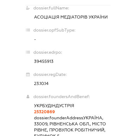
dossier.fullName:
АСОЦІАЦІЯ МЕДІАТОРІВ УКРАЇНИ
dossier.opfSubType:
-
dossier.edrpo:
39455913
dossier.regDate:
23.10.14
dossier.foundersAndBenef:
УКРБУДІНДУСТРІЯ
25320869
dossier.founderAddress
УКРАЇНА,
33009, РІВНЕНСЬКА ОБЛ., МІСТО
РІВНЕ, ПРОВУЛОК РОБІТНИЧИЙ,