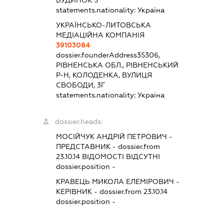
БУДИНОК 5
statements.nationality:
Україна
УКРАЇНСЬКО-ЛИТОВСЬКА
МЕДІАЦІЙНА КОМПАНІЯ
39103084
dossier.founderAddress
35306,
РІВНЕНСЬКА ОБЛ., РІВНЕНСЬКИЙ
Р-Н, КОЛОДЕНКА, ВУЛИЦЯ
СВОБОДИ, 3Г
statements.nationality:
Україна
dossier.heads:
МОСІЙЧУК АНДРІЙ ПЕТРОВИЧ
-
ПРЕДСТАВНИК
- dossier.from
23.10.14
ВІДОМОСТІ ВІДСУТНІ
dossier.position -
КРАВЕЦЬ МИКОЛА ЕЛЕМІРОВИЧ
-
КЕРІВНИК
- dossier.from 23.10.14
dossier.position -