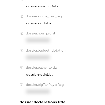
dossier.missingData
dossier.single_tax_reg
dossier.notInList
dossier.non_profit
XXXXXXXXXX
dossier.budget_dotation
XXXXXXXXXX
dossier.palne_akciz
dossier.notInList
dossier.bigTaxPayerReg
XXXXXXXXXX
dossier.declarations.title