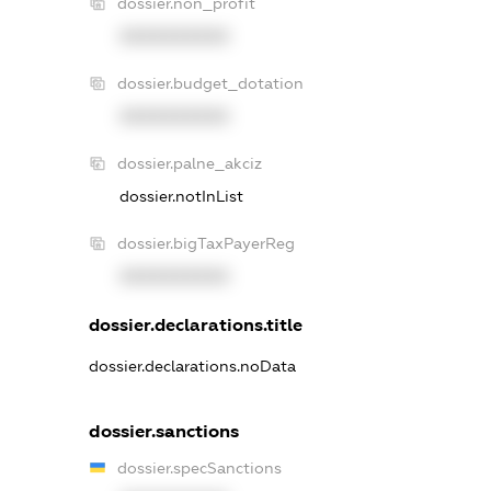
dossier.non_profit
XXXXXXXXXX
dossier.budget_dotation
XXXXXXXXXX
dossier.palne_akciz
dossier.notInList
dossier.bigTaxPayerReg
XXXXXXXXXX
dossier.declarations.title
dossier.declarations.noData
dossier.sanctions
dossier.specSanctions