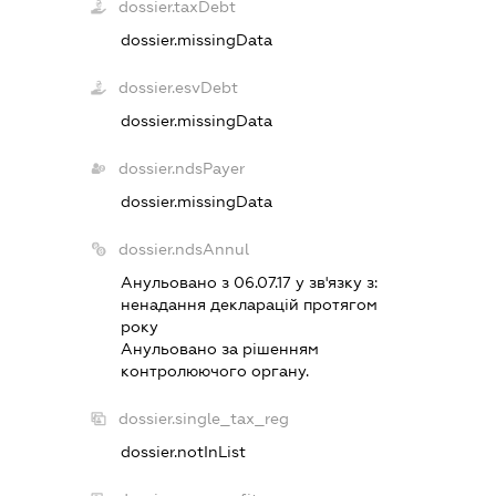
dossier.taxDebt
dossier.missingData
dossier.esvDebt
dossier.missingData
dossier.ndsPayer
dossier.missingData
dossier.ndsAnnul
Анульовано з 06.07.17 у зв'язку з:
ненадання декларацiй протягом
року
Анульовано за рiшенням
контролюючого органу.
dossier.single_tax_reg
dossier.notInList