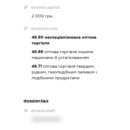
dossier.capital:
2 000 грн.
dossier.kveds:
46.90
неспеціалізована оптова
торгівля
46.69
оптова торгівля іншими
машинами й устаткованням
46.71
оптова торгівля твердим,
рідким, газоподібним паливом і
подібними продуктами
dossier.tax
dossier.staff
XXXXXXXXXX