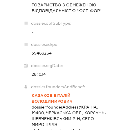
ТОВАРИСТВО З ОБМЕЖЕНОЮ
ВІДПОВІДАЛЬНІСТЮ "ЮСТ-ФОР."
dossier.opfSubType:
-
dossier.edrpo:
39463264
dossier.regDate:
28.10.14
dossier.foundersAndBenef:
КАЗАКОВ ВІТАЛІЙ
ВОЛОДИМИРОВИЧ
dossier.founderAddress
УКРАЇНА,
19400, ЧЕРКАСЬКА ОБЛ., КОРСУНЬ-
ШЕВЧЕНКІВСЬКИЙ Р-Н, СЕЛО
МИРОПІЛЛЯ