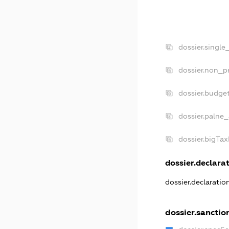
dossier.single
dossier.non_pr
dossier.budge
dossier.palne_
dossier.bigTa
dossier.declarat
dossier.declarati
dossier.sanctio