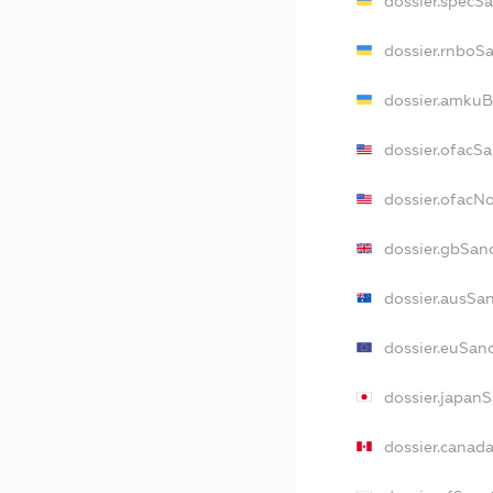
dossier.specS
dossier.rnboS
dossier.amkuB
dossier.ofacS
dossier.ofacN
dossier.gbSan
dossier.ausSa
dossier.euSan
dossier.japan
dossier.canad