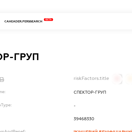
BETA
CAHEADER.PERSSEARCH
ОР-ГРУП
riskFactors.title
0
0
me:
СПЕКТОР-ГРУП
bType:
-
39468330
ersAndBenef:
"КІНЦЕВИЙ БЕНІФІЦІАРНИ