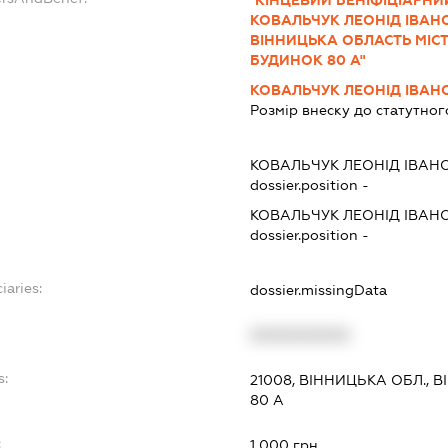
КОВАЛЬЧУК ЛЕОНІД ІВАНО
ВІННИЦЬКА ОБЛАСТЬ МІС
БУДИНОК 80 А"
КОВАЛЬЧУК ЛЕОНІД ІВАН
Розмір внеску до статутног
КОВАЛЬЧУК ЛЕОНІД ІВАН
dossier.position -
КОВАЛЬЧУК ЛЕОНІД ІВАН
dossier.position -
iaries:
dossier.missingData
XXXXXXXXXX
s:
21008, ВІННИЦЬКА ОБЛ., 
80 А
:
1 000 грн.