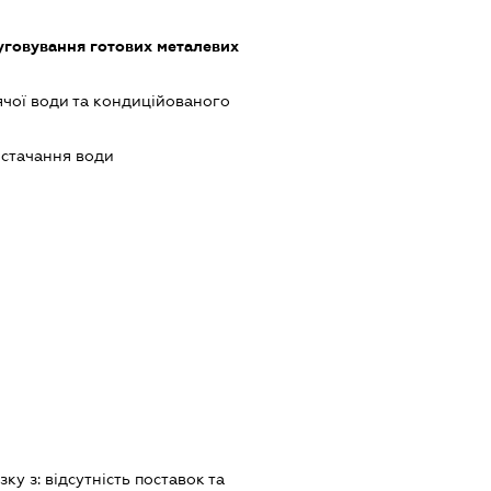
луговування готових металевих
ячої води та кондиційованого
остачання води
зку з:
вiдсутнiсть поставок та