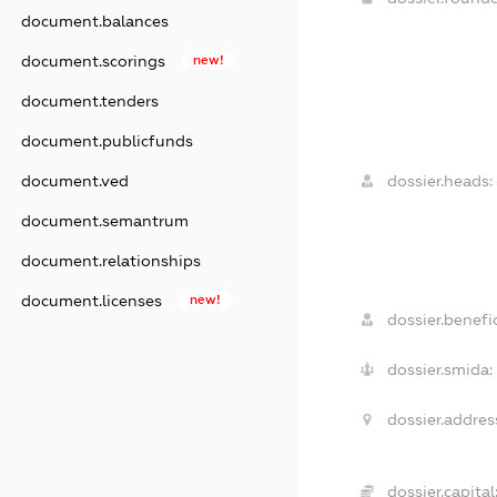
document.balances
document.scorings
new!
document.tenders
document.publicfunds
dossier.heads:
document.ved
document.semantrum
document.relationships
document.licenses
new!
dossier.benefic
dossier.smida:
dossier.addres
dossier.capital