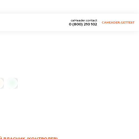
caHeader.contact
CAHEADER.GETTEST
0 (800) 210 102
0
Й ВЛАСНИК (КОНТРОЛЕР)