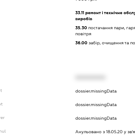
33.11
ремонт і технічне обс
виробів
35.30
постачання пари, гар
повітря
36.00
забір, очищення та п
XXXXXXXXXX
t
dossier.missingData
bt
dossier.missingData
yer
dossier.missingData
nul
Анульовано з 18.05.20 у зв'я