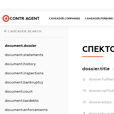
CONTR AGENT
CAHEADER.COMPANIES
CAHEADER.PERSONS
CAHEADER.SEARCH
document.dossier
СПЕКТ
document.statements
document.history
dossier.title
document.inspections
dossier.fullNa
document.bankruptcy
dossier.opfSu
document.court
document.taxdebts
dossier.edrpo:
document.enforcements
dossier.found