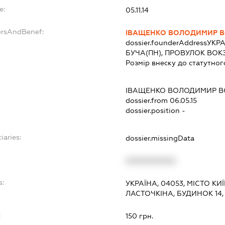
e:
05.11.14
ersAndBenef:
ІВАЩЕНКО ВОЛОДИМИР 
dossier.founderAddress
УКРА
БУЧА(ПН), ПРОВУЛОК ВОК
Розмір внеску до статутног
ІВАЩЕНКО ВОЛОДИМИР 
dossier.from 06.05.15
dossier.position -
iaries:
dossier.missingData
XXXXXXXXXX
s:
УКРАЇНА, 04053, МІСТО К
ЛАСТОЧКІНА, БУДИНОК 14, 
:
150 грн.