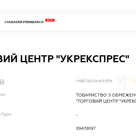
BETA
CAHEADER.PERSSEARCH
ИЙ ЦЕНТР "УКРЕКСПРЕС"
riskFactors.title
0
0
me:
ТОВАРИСТВО З ОБМЕЖЕН
"ТОРГОВИЙ ЦЕНТР "УКРЕК
bType:
-
39478197