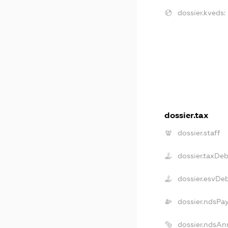
dossier.kveds:
dossier.tax
dossier.staff
dossier.taxDe
dossier.esvDe
dossier.ndsPa
dossier.ndsAn