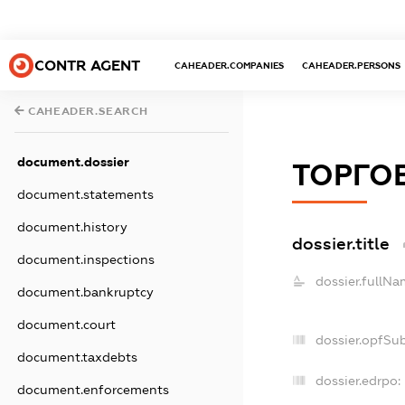
CONTR AGENT
CAHEADER.COMPANIES
CAHEADER.PERSONS
CAHEADER.SEARCH
document.dossier
ТОРГОВ
document.statements
document.history
dossier.title
document.inspections
dossier.fullNa
document.bankruptcy
document.court
dossier.opfSu
document.taxdebts
dossier.edrpo:
document.enforcements