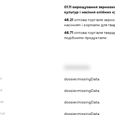
01.11
вирощування зернових 
культур і насіння олійних 
46.21
оптова торгівля зерн
насінням і кормами для тва
46.71
оптова торгівля тверд
подібними продуктами
XXXXXXXXXX
bt
dossier.missingData
bt
dossier.missingData
yer
dossier.missingData
nul
dossier.missingData