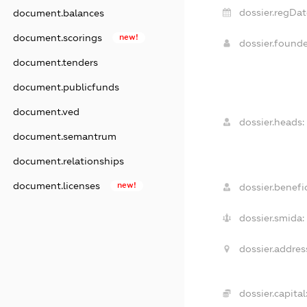
dossier.regDat
document.balances
document.scorings
new!
dossier.found
document.tenders
document.publicfunds
document.ved
dossier.heads:
document.semantrum
document.relationships
document.licenses
new!
dossier.benefic
dossier.smida:
dossier.addres
dossier.capital