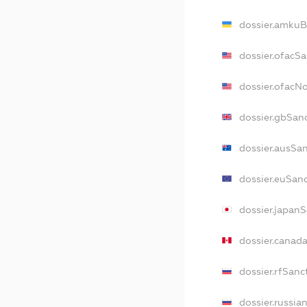
dossier.amkuB
dossier.ofacS
dossier.ofacN
dossier.gbSan
dossier.ausSa
dossier.euSan
dossier.japan
dossier.canad
dossier.rfSanc
dossier.russia