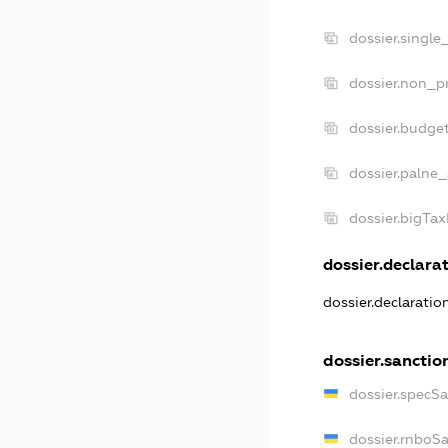
dossier.single
dossier.non_pr
dossier.budge
dossier.palne_
dossier.bigTa
dossier.declarat
dossier.declarati
dossier.sanctio
dossier.specS
dossier.rnboS