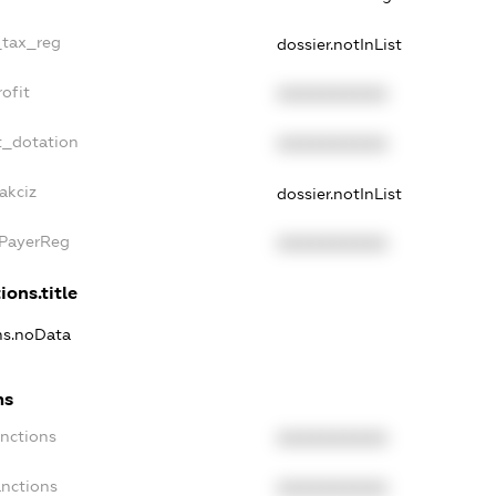
_tax_reg
dossier.notInList
ofit
XXXXXXXXXX
t_dotation
XXXXXXXXXX
akciz
dossier.notInList
xPayerReg
XXXXXXXXXX
ions.title
ons.noData
ns
anctions
XXXXXXXXXX
anctions
XXXXXXXXXX