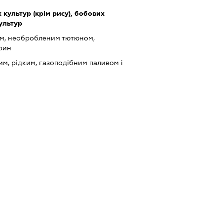
культур (крім рису), бобових
культур
ом, необробленим тютюном,
рин
им, рідким, газоподібним паливом і