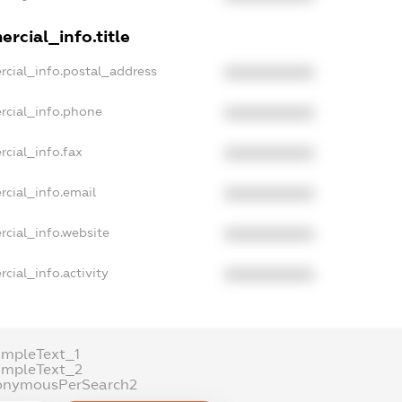
rcial_info.title
rcial_info.postal_address
XXXXXXXXXX
rcial_info.phone
XXXXXXXXXX
rcial_info.fax
XXXXXXXXXX
rcial_info.email
XXXXXXXXXX
rcial_info.website
XXXXXXXXXX
cial_info.activity
XXXXXXXXXX
ampleText_1
ampleText_2
onymousPerSearch2