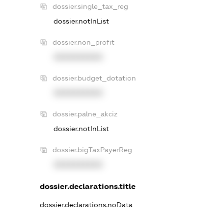
dossier.single_tax_reg
dossier.notInList
dossier.non_profit
XXXXXXXXXX
dossier.budget_dotation
XXXXXXXXXX
dossier.palne_akciz
dossier.notInList
dossier.bigTaxPayerReg
XXXXXXXXXX
dossier.declarations.title
dossier.declarations.noData