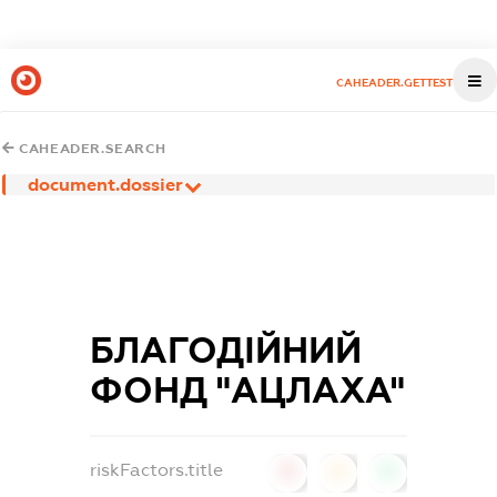
CAHEADER.GETTEST
CAHEADER.SEARCH
document.dossier
БЛАГОДІЙНИЙ
ФОНД "АЦЛАХА"
riskFactors.title
0
0
0