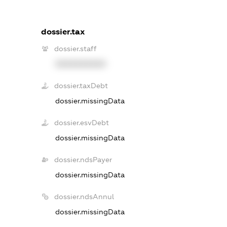
dossier.tax
dossier.staff
XXXXXXXXXX
dossier.taxDebt
dossier.missingData
dossier.esvDebt
dossier.missingData
dossier.ndsPayer
dossier.missingData
dossier.ndsAnnul
dossier.missingData