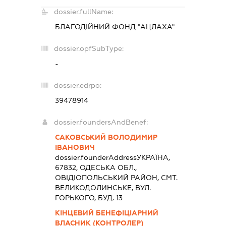
dossier.fullName:
БЛАГОДІЙНИЙ ФОНД "АЦЛАХА"
dossier.opfSubType:
-
dossier.edrpo:
39478914
dossier.foundersAndBenef:
САКОВСЬКИЙ ВОЛОДИМИР
ІВАНОВИЧ
dossier.founderAddress
УКРАЇНА,
67832, ОДЕСЬКА ОБЛ.,
ОВIДIОПОЛЬСЬКИЙ РАЙОН, СМТ.
ВЕЛИКОДОЛИНСЬКЕ, ВУЛ.
ГОРЬКОГО, БУД. 13
КІНЦЕВИЙ БЕНЕФІЦІАРНИЙ
ВЛАСНИК (КОНТРОЛЕР)