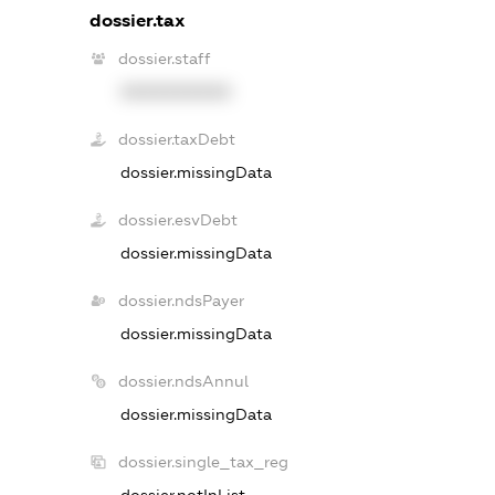
dossier.tax
dossier.staff
XXXXXXXXXX
dossier.taxDebt
dossier.missingData
dossier.esvDebt
dossier.missingData
dossier.ndsPayer
dossier.missingData
dossier.ndsAnnul
dossier.missingData
dossier.single_tax_reg
dossier.notInList