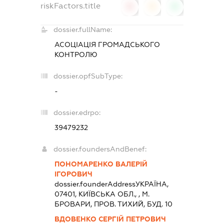
riskFactors.title
0
0
0
dossier.fullName:
АСОЦІАЦІЯ ГРОМАДСЬКОГО
КОНТРОЛЮ
dossier.opfSubType:
-
dossier.edrpo:
39479232
dossier.foundersAndBenef:
ПОНОМАРЕНКО ВАЛЕРІЙ
ІГОРОВИЧ
dossier.founderAddress
УКРАЇНА,
07401, КИЇВСЬКА ОБЛ., , М.
БРОВАРИ, ПРОВ. ТИХИЙ, БУД. 10
ВДОВЕНКО СЕРГІЙ ПЕТРОВИЧ