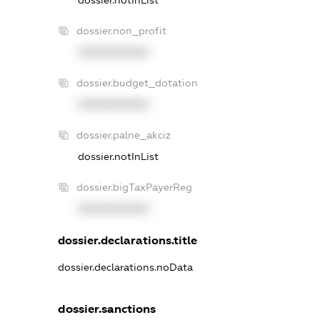
dossier.non_profit
XXXXXXXXXX
dossier.budget_dotation
XXXXXXXXXX
dossier.palne_akciz
dossier.notInList
dossier.bigTaxPayerReg
XXXXXXXXXX
dossier.declarations.title
dossier.declarations.noData
dossier.sanctions