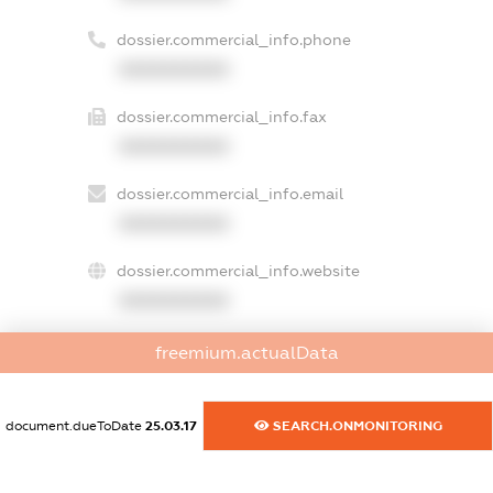
dossier.commercial_info.phone
XXXXXXXXXX
dossier.commercial_info.fax
XXXXXXXXXX
dossier.commercial_info.email
XXXXXXXXXX
dossier.commercial_info.website
XXXXXXXXXX
dossier.commercial_info.activity
freemium.actualData
XXXXXXXXXX
document.dueToDate
25.03.17
SEARCH.ONMONITORING
freemium.exampleText_1