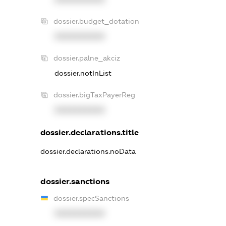
dossier.budget_dotation
XXXXXXXXXX
dossier.palne_akciz
dossier.notInList
dossier.bigTaxPayerReg
XXXXXXXXXX
dossier.declarations.title
dossier.declarations.noData
dossier.sanctions
dossier.specSanctions
XXXXXXXXXX