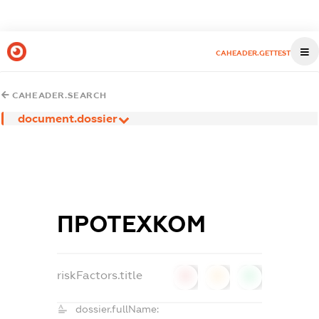
CAHEADER.GETTEST
CAHEADER.SEARCH
document.dossier
ПРОТЕХКОМ
riskFactors.title
0
0
0
dossier.fullName: