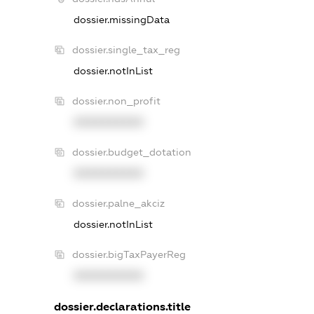
dossier.missingData
dossier.single_tax_reg
dossier.notInList
dossier.non_profit
XXXXXXXXXX
dossier.budget_dotation
XXXXXXXXXX
dossier.palne_akciz
dossier.notInList
dossier.bigTaxPayerReg
XXXXXXXXXX
dossier.declarations.title