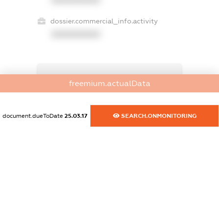
dossier.commercial_info.activity
XXXXXXXXXX
freemium.exampleText_1
freemium.actualData
freemium.exampleText_2
freemium.anonymousPerSearch2
FREEMIUM.DETAILS
document.dueToDate
25.03.17
SEARCH.ONMONITORING
FREEMIUM.REGISTER