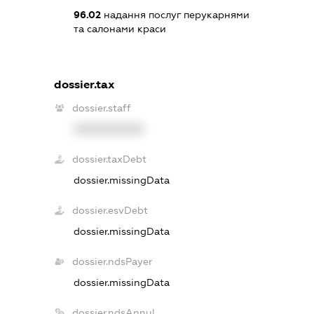
96.02
надання послуг перукарнями
та салонами краси
dossier.tax
dossier.staff
XXXXXXXXXX
dossier.taxDebt
dossier.missingData
dossier.esvDebt
dossier.missingData
dossier.ndsPayer
dossier.missingData
dossier.ndsAnnul