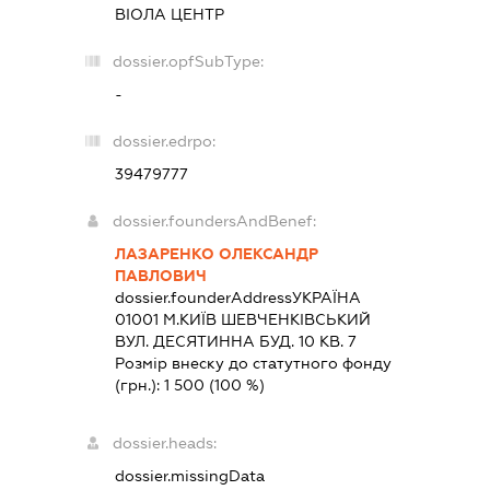
ВІОЛА ЦЕНТР
dossier.opfSubType:
-
dossier.edrpo:
39479777
dossier.foundersAndBenef:
ЛАЗАРЕНКО ОЛЕКСАНДР
ПАВЛОВИЧ
dossier.founderAddress
УКРАЇНА
01001 М.КИЇВ ШЕВЧЕНКІВСЬКИЙ
ВУЛ. ДЕСЯТИННА БУД. 10 КВ. 7
Розмір внеску до статутного фонду
(грн.):
1 500
(100 %)
dossier.heads:
dossier.missingData