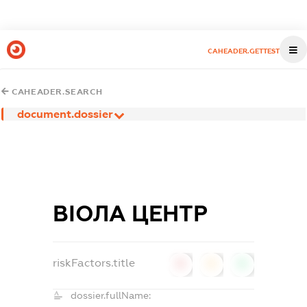
CAHEADER.GETTEST
CAHEADER.SEARCH
document.dossier
ВІОЛА ЦЕНТР
riskFactors.title
0
0
0
dossier.fullName: