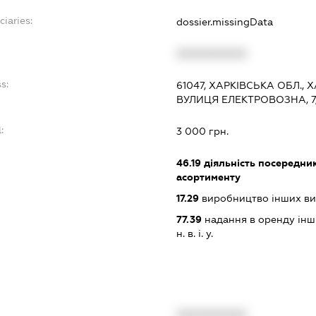
ciaries:
dossier.missingData
XXXXXXXXXX
s:
61047, ХАРКІВСЬКА ОБЛ.,
ВУЛИЦЯ ЕЛЕКТРОВОЗНА, 7,
:
3 000 грн.
46.19
діяльність посередник
асортименту
17.29
виробництво інших вир
77.39
надання в оренду інши
н. в. і. у.
XXXXXXXXXX