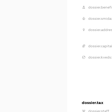
dossier.benefi
dossier.smida:
dossier.addres
dossier.capital
dossier.kveds:
dossier.tax
dossier.staff