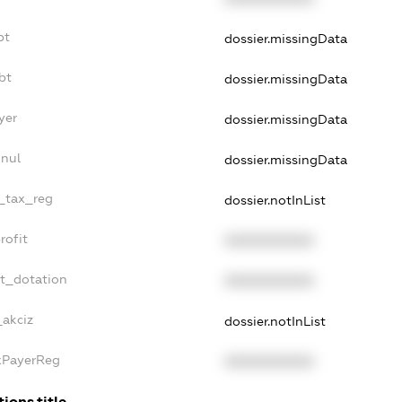
bt
dossier.missingData
bt
dossier.missingData
yer
dossier.missingData
nnul
dossier.missingData
e_tax_reg
dossier.notInList
rofit
XXXXXXXXXX
et_dotation
XXXXXXXXXX
_akciz
dossier.notInList
axPayerReg
XXXXXXXXXX
ions.title