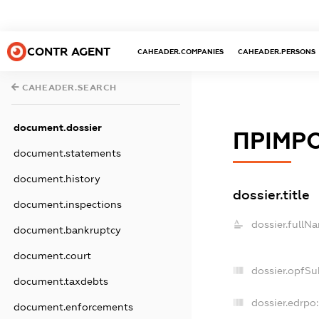
CONTR AGENT
CAHEADER.COMPANIES
CAHEADER.PERSONS
CAHEADER.SEARCH
document.dossier
ПРІМРО
document.statements
document.history
dossier.title
document.inspections
dossier.fullN
document.bankruptcy
document.court
dossier.opfSu
document.taxdebts
dossier.edrpo:
document.enforcements