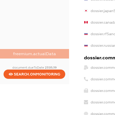
dossier.japan
dossier.canad
dossier.rfSan
dossier.russia
freemium.actualData
dossier.comme
dossier.comme
document.dueToDate
27.05.19
SEARCH.ONMONITORING
dossier.comm
dossier.comme
dossier.comme
dossier.comme