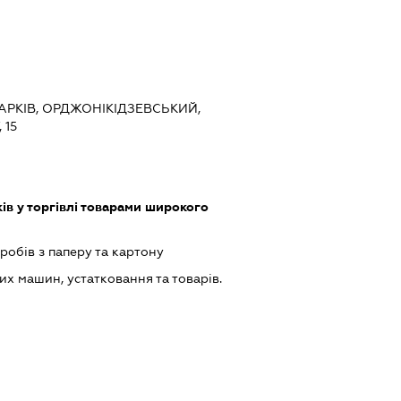
 ХАРКІВ, ОРДЖОНІКІДЗЕВСЬКИЙ,
 15
ів у торгівлі товарами широкого
обів з паперу та картону
х машин, устатковання та товарів.