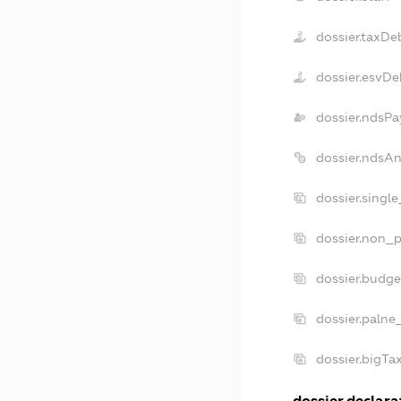
dossier.taxDe
dossier.esvDe
dossier.ndsPa
dossier.ndsA
dossier.singl
dossier.non_p
dossier.budg
dossier.palne
dossier.bigT
dossier.declarat