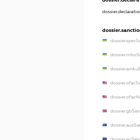
dossier.declarati
dossier.sanctio
dossier.specS
dossier.rnboS
dossier.amkuB
dossier.ofacS
dossier.ofac
dossier.gbSan
dossier.ausSa
dossier.euSan