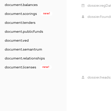
document.balances
dossier.regDa
document.scorings
new!
dossier.foun
document.tenders
document.publicfunds
document.ved
document.semantrum
document.relationships
document.licenses
new!
dossier.heads: