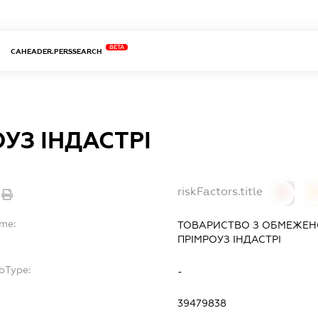
BETA
CAHEADER.PERSSEARCH
УЗ ІНДАСТРІ
riskFactors.title
0
ame:
ТОВАРИСТВО З ОБМЕЖЕН
ПРІМРОУЗ ІНДАСТРІ
bType:
-
39479838