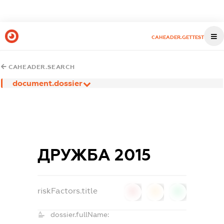
CAHEADER.GETTEST
CAHEADER.SEARCH
document.dossier
ДРУЖБА 2015
riskFactors.title
0
0
0
dossier.fullName: