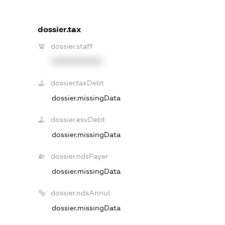
dossier.tax
dossier.staff
XXXXXXXXXX
dossier.taxDebt
dossier.missingData
dossier.esvDebt
dossier.missingData
dossier.ndsPayer
dossier.missingData
dossier.ndsAnnul
dossier.missingData