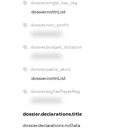
dossier.single_tax_reg
dossier.notInList
dossier.non_profit
XXXXXXXXXX
dossier.budget_dotation
XXXXXXXXXX
dossier.palne_akciz
dossier.notInList
dossier.bigTaxPayerReg
XXXXXXXXXX
dossier.declarations.title
dossier.declarations.noData