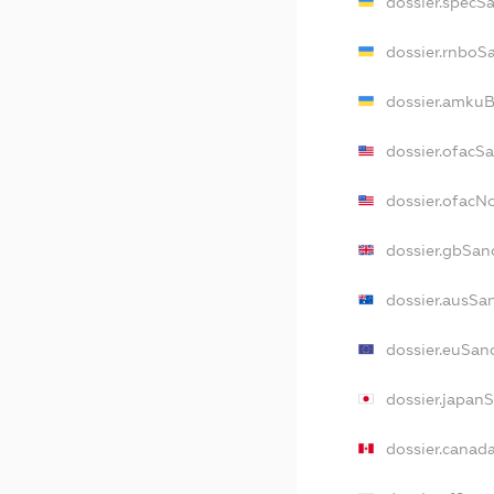
dossier.specS
dossier.rnboS
dossier.amkuB
dossier.ofacS
dossier.ofac
dossier.gbSan
dossier.ausSa
dossier.euSan
dossier.japan
dossier.canad