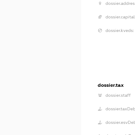
dossier.addres
dossier.capital
dossier.kveds:
dossier.tax
dossier.staff
dossier.taxDe
dossier.esvDe