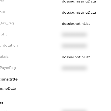
yer
dossier.missingData
nul
dossier.missingData
_tax_reg
dossier.notInList
ofit
XXXXXXXXXX
t_dotation
XXXXXXXXXX
akciz
dossier.notInList
xPayerReg
XXXXXXXXXX
ions.title
ons.noData
ns