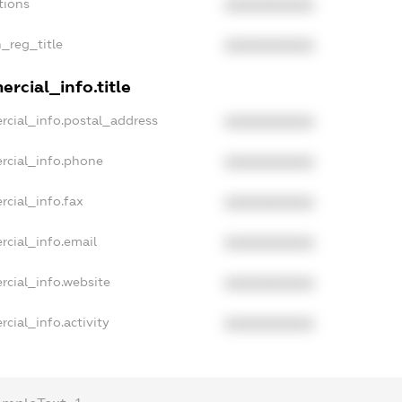
tions
XXXXXXXXXX
n_reg_title
XXXXXXXXXX
rcial_info.title
rcial_info.postal_address
XXXXXXXXXX
rcial_info.phone
XXXXXXXXXX
rcial_info.fax
XXXXXXXXXX
rcial_info.email
XXXXXXXXXX
rcial_info.website
XXXXXXXXXX
cial_info.activity
XXXXXXXXXX