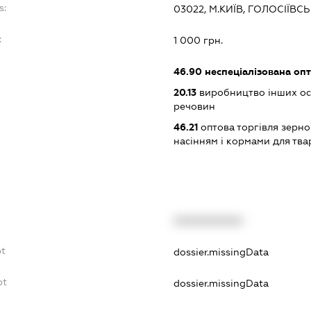
s:
03022, М.КИЇВ, ГОЛОСІЇВС
:
1 000 грн.
46.90
неспеціалізована опт
20.13
виробництво інших ос
речовин
46.21
оптова торгівля зерн
насінням і кормами для тва
XXXXXXXXXX
bt
dossier.missingData
bt
dossier.missingData