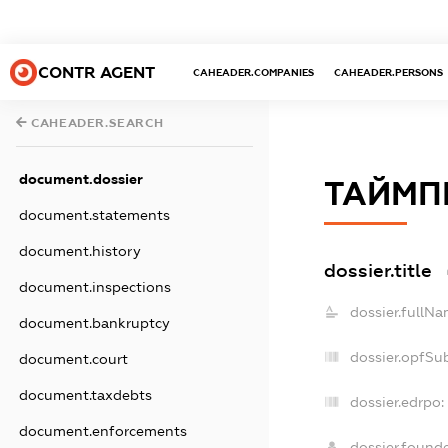
CONTR AGENT
CAHEADER.COMPANIES
CAHEADER.PERSONS
CAHEADER.SEARCH
document.dossier
ТАЙМП
document.statements
document.history
dossier.title
document.inspections
dossier.fullNa
document.bankruptcy
dossier.opfSu
document.court
document.taxdebts
dossier.edrpo:
document.enforcements
dossier.found