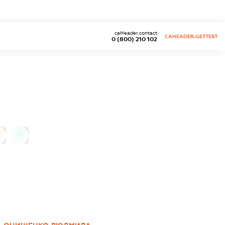
caHeader.contact
CAHEADER.GETTEST
0 (800) 210 102
0