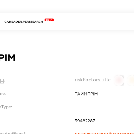
BETA
CAHEADER.PERSSEARCH
РІМ
riskFactors.title
0
0
me:
ТАЙМПРІМ
bType:
-
39482287
ersAndBenef: