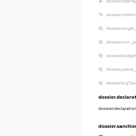
dossier.ndsPa
dossier.ndsAn
dossier.single
dossier.non_pr
dossier.budge
dossier.palne_
dossier.bigTa
dossier.declarat
dossier.declarati
dossier.sanctio