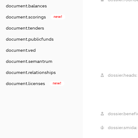
document.balances
document.scorings
new!
document.tenders
document.publicfunds
document.ved
document.semantrum
document.relationships
dossier.heads:
document.licenses
new!
dossier.benefic
dossier.smida: