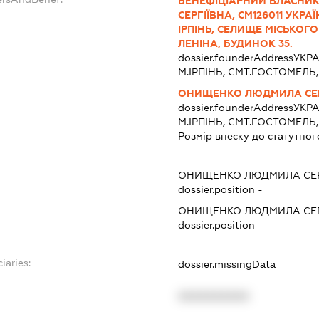
БЕНЕФІЦІАРНИЙ ВЛАСН
СЕРГІЇВНА, СМ126011 УКРАЇ
ІРПІНЬ, СЕЛИЩЕ МІСЬКОГ
ЛЕНІНА, БУДИНОК 35.
dossier.founderAddress
УКРА
М.ІРПІНЬ, СМТ.ГОСТОМЕЛЬ, 
ОНИЩЕНКО ЛЮДМИЛА СЕР
dossier.founderAddress
УКРА
М.ІРПІНЬ, СМТ.ГОСТОМЕЛЬ, 
Розмір внеску до статутног
ОНИЩЕНКО ЛЮДМИЛА СЕР
dossier.position -
ОНИЩЕНКО ЛЮДМИЛА СЕР
dossier.position -
iaries:
dossier.missingData
XXXXXXXXXX