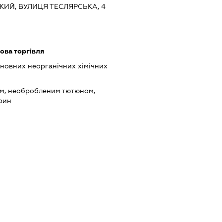
ЬКИЙ, ВУЛИЦЯ ТЕСЛЯРСЬКА, 4
ова торгівля
новних неорганічних хімічних
ом, необробленим тютюном,
рин