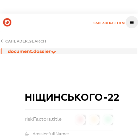
CAHEADER.GETTEST
CAHEADER.SEARCH
document.dossier
НІЩИНСЬКОГО-22
riskFactors.title
0
0
0
dossier.fullName: