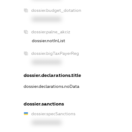
dossier.budget_dotation
XXXXXXXXXX
dossier.palne_akciz
dossier.notInList
dossier.bigTaxPayerReg
XXXXXXXXXX
dossier.declarations.title
dossier.declarations.noData
dossier.sanctions
dossier.specSanctions
XXXXXXXXXX