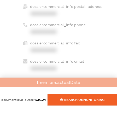
dossier.commercial_info.postal_address
XXXXXXXXXX
dossier.commercial_info.phone
XXXXXXXXXX
dossier.commercial_info.fax
XXXXXXXXXX
dossier.commercial_info.email
XXXXXXXXXX
dossier.commercial_info.website
freemium.actualData
XXXXXXXXXX
dossier.commercial_info.activity
document.dueToDate
17.10.24
SEARCH.ONMONITORING
XXXXXXXXXX