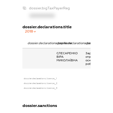
dossier.bigTaxPayerReg
XXXXXXXXXX
dossier.declarations.title
2018
dossier.declarations.pepName
dossier.declarations.personName
dossier.declaratio
СЛЕСАРЕНКО
Заробітна плата
ВІРА
отримана за
МИКОЛАЇВНА
основним місцем
роботи
dossier.declarations.license_1
dossier.declarations.license_2
dossier.declarations.license_3
dossier.sanctions