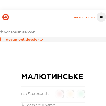
CAHEADER.GETTEST
CAHEADER.SEARCH
document.dossier
МАЛЮТИНСЬКЕ
riskFactors.title
0
0
0
dossier.fullName: