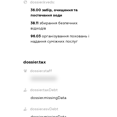
dossier.kveds:
36.00
забір, очищення та
постачання води
38.11
збирання безпечних
відходів
96.03
організування поховань і
надання суміжних послуг
dossier.tax
dossier.staff
XXXXXXXXXX
dossier.taxDebt
dossier.missingData
dossier.esvDebt
dossier.missingData