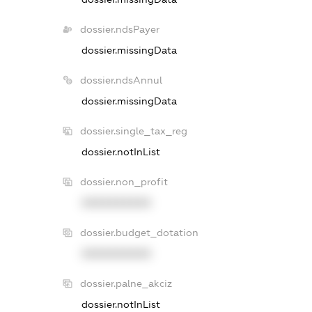
dossier.ndsPayer
dossier.missingData
dossier.ndsAnnul
dossier.missingData
dossier.single_tax_reg
dossier.notInList
dossier.non_profit
XXXXXXXXXX
dossier.budget_dotation
XXXXXXXXXX
dossier.palne_akciz
dossier.notInList