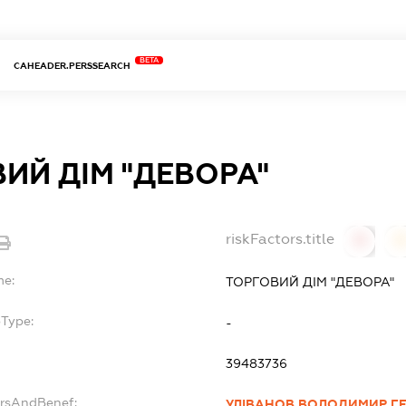
BETA
CAHEADER.PERSSEARCH
ИЙ ДІМ "ДЕВОРА"
riskFactors.title
0
0
me:
ТОРГОВИЙ ДІМ "ДЕВОРА"
bType:
-
39483736
ersAndBenef:
УЛІВАНОВ ВОЛОДИМИР Г