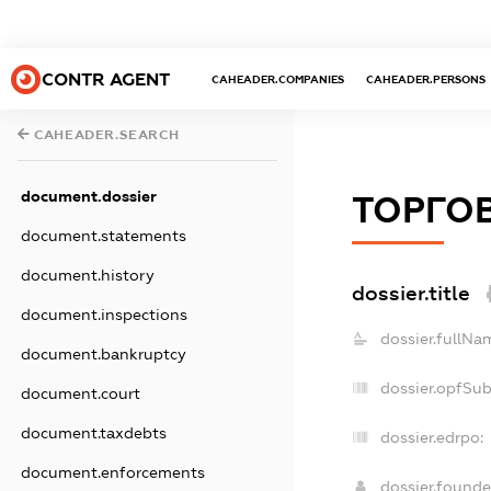
CONTR AGENT
CAHEADER.COMPANIES
CAHEADER.PERSONS
CAHEADER.SEARCH
document.dossier
ТОРГОВ
document.statements
document.history
dossier.title
document.inspections
dossier.fullNa
document.bankruptcy
dossier.opfSu
document.court
document.taxdebts
dossier.edrpo:
document.enforcements
dossier.found