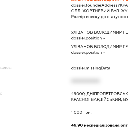
dossier.founderAddress
УКР
ОБЛ. ЖОВТНЕВИЙ ВУЛ. ЖУК
Розмір внеску до статутног
УЛІВАНОВ ВОЛОДИМИР Г
dossier.position -
УЛІВАНОВ ВОЛОДИМИР Г
dossier.position -
iaries:
dossier.missingData
XXXXXXXXXX
:
49000, ДНІПРОПЕТРОВСЬКА
КРАСНОГВАРДІЙСЬКИЙ, ВУ
1 000 грн.
46.90
неспеціалізована опт