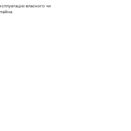
ксплуатацію власного чи
 майна