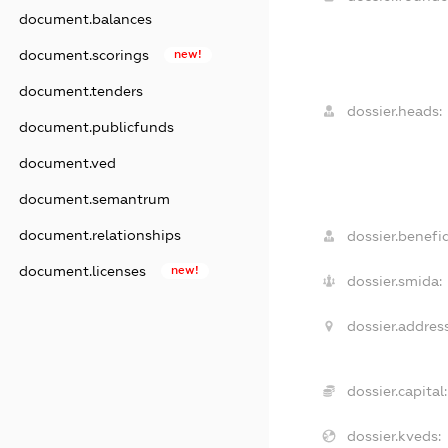
document.balances
document.scorings
new!
document.tenders
dossier.heads:
document.publicfunds
document.ved
document.semantrum
document.relationships
dossier.benefic
document.licenses
new!
dossier.smida:
dossier.address
dossier.capital:
dossier.kveds: