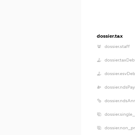
dossier.tax
dossier.staff
dossier.taxDeb
dossier.esvDeb
dossier.ndsPay
dossier.ndsAn
dossier.single
dossier.non_pr