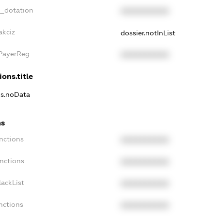
t_dotation
XXXXXXXXXX
akciz
dossier.notInList
xPayerReg
XXXXXXXXXX
ions.title
ns.noData
ns
nctions
XXXXXXXXXX
nctions
XXXXXXXXXX
ackList
XXXXXXXXXX
nctions
XXXXXXXXXX