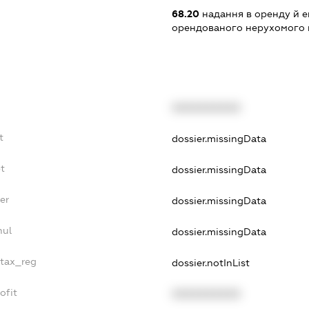
68.20
надання в оренду й е
орендованого нерухомого
XXXXXXXXXX
t
dossier.missingData
t
dossier.missingData
er
dossier.missingData
nul
dossier.missingData
_tax_reg
dossier.notInList
ofit
XXXXXXXXXX