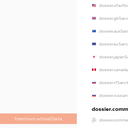
dossier.ofacN
dossier.gbSan
dossier.ausSan
dossier.euSanc
dossier.japanS
dossier.canad
dossier.rfSanc
dossier.russian
dossier.comme
freemium.actualData
dossier.comme