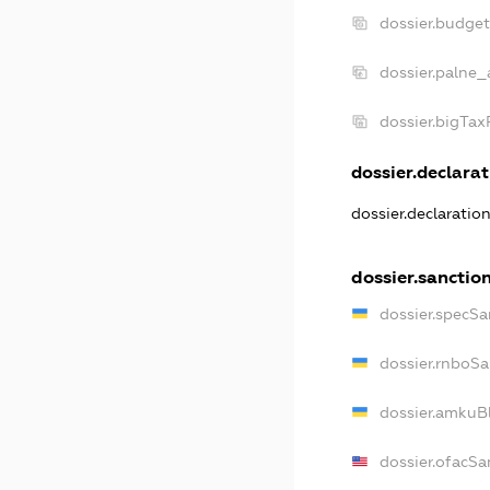
dossier.budge
dossier.palne_
dossier.bigTa
dossier.declarat
dossier.declaratio
dossier.sanctio
dossier.specSa
dossier.rnboSa
dossier.amkuBl
dossier.ofacSa