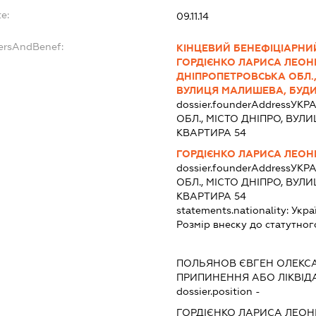
e:
09.11.14
dersAndBenef:
КІНЦЕВИЙ БЕНЕФІЦІАРНИ
ГОРДІЄНКО ЛАРИСА ЛЕОНІД
ДНІПРОПЕТРОВСЬКА ОБЛ.,
ВУЛИЦЯ МАЛИШЕВА, БУДИН
dossier.founderAddress
УКРА
ОБЛ., МІСТО ДНІПРО, ВУЛ
КВАРТИРА 54
ГОРДІЄНКО ЛАРИСА ЛЕОН
dossier.founderAddress
УКРА
ОБЛ., МІСТО ДНІПРО, ВУЛ
КВАРТИРА 54
statements.nationality:
Укра
Розмір внеску до статутног
ПОЛЬЯНОВ ЄВГЕН ОЛЕКС
ПРИПИНЕННЯ АБО ЛІКВІД
dossier.position -
ГОРДІЄНКО ЛАРИСА ЛЕОН