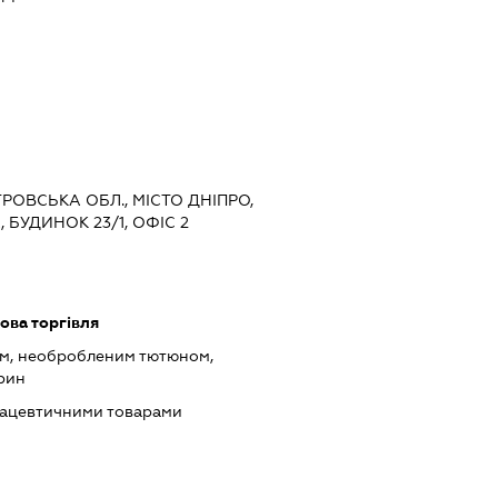
ТРОВСЬКА ОБЛ., МІСТО ДНІПРО,
 БУДИНОК 23/1, ОФІС 2
ова торгівля
ом, необробленим тютюном,
арин
мацевтичними товарами