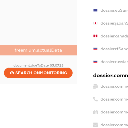
dossier.euSan
dossier.japan
dossier.canad
dossier.rfSan
freemium.actualData
dossier.russia
document.dueToDate
03.07.25
SEARCH.ONMONITORING
dossier.comme
dossier.comme
dossier.comme
dossier.comme
dossier.comme