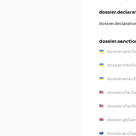
dossier.declarat
dossier.declarati
dossier.sanctio
dossier.specS
dossier.rnboS
dossier.amkuB
dossier.ofacS
dossier.ofac
dossier.gbSan
dossier.ausSa