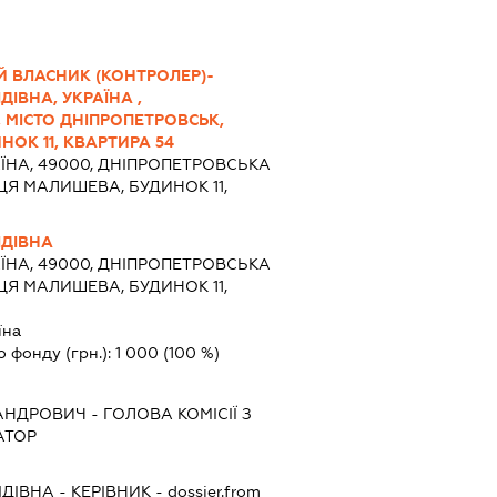
Й ВЛАСНИК (КОНТРОЛЕР)-
ІВНА, УКРАЇНА ,
 МІСТО ДНІПРОПЕТРОВСЬК,
ОК 11, КВАРТИРА 54
ЇНА, 49000, ДНІПРОПЕТРОВСЬКА
ИЦЯ МАЛИШЕВА, БУДИНОК 11,
ІДІВНА
ЇНА, 49000, ДНІПРОПЕТРОВСЬКА
ИЦЯ МАЛИШЕВА, БУДИНОК 11,
їна
о фонду (грн.):
1 000
(100 %)
АНДРОВИЧ
-
ГОЛОВА КОМІСІЇ З
АТОР
ІДІВНА
-
КЕРІВНИК
- dossier.from