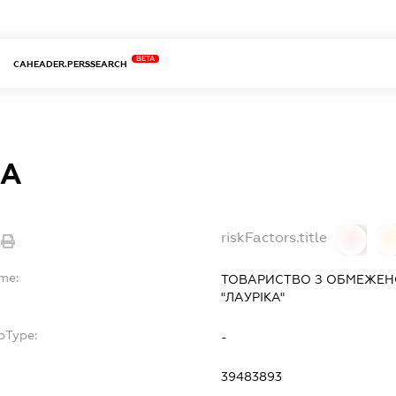
BETA
CAHEADER.PERSSEARCH
КА
riskFactors.title
0
ame:
ТОВАРИСТВО З ОБМЕЖЕН
"ЛАУРІКА"
bType:
-
39483893