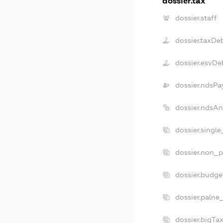
dossier.tax
dossier.staff
dossier.taxDe
dossier.esvDe
dossier.ndsPa
dossier.ndsAn
dossier.singl
dossier.non_p
dossier.budg
dossier.palne
dossier.bigTa