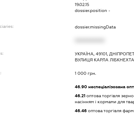
19.02.15
dossier.position -
ciaries:
dossier.missingData
XXXXXXXXXX
s:
УКРАЇНА, 49101, ДНІПРОПЕ
ВУЛИЦЯ КАРЛА ЛІБКНЕХТА,
:
1 000 грн.
46.90
неспеціалізована опт
46.21
оптова торгівля зерн
насінням і кормами для тв
46.46
оптова торгівля фар