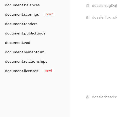
document.balances
dossier.regDat
document.scorings
new!
dossier.foun
document.tenders
document.publicfunds
document.ved
document.semantrum
document.relationships
document.licenses
new!
dossier.heads: