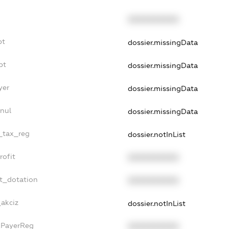
XXXXXXXXXX
bt
dossier.missingData
bt
dossier.missingData
yer
dossier.missingData
nul
dossier.missingData
e_tax_reg
dossier.notInList
rofit
XXXXXXXXXX
et_dotation
XXXXXXXXXX
_akciz
dossier.notInList
xPayerReg
XXXXXXXXXX