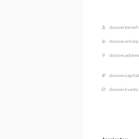
dossier.benefi
dossier.smida:
dossier.addres
dossier.capital
dossier.kveds: