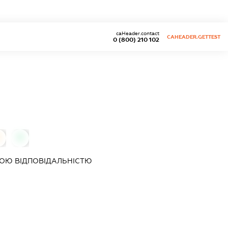
caHeader.contact
CAHEADER.GETTEST
0 (800) 210 102
0
0
ОЮ ВІДПОВІДАЛЬНІСТЮ