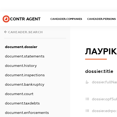
CONTR AGENT
CAHEADER.COMPANIES
CAHEADER.PERSONS
CAHEADER.SEARCH
document.dossier
ЛАУРІ
document.statements
document.history
dossier.title
document.inspections
dossier.fullN
document.bankruptcy
document.court
dossier.opfSu
document.taxdebts
dossier.edrpo:
document.enforcements