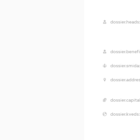
dossier.heads
dossier.benefi
dossier.smida
dossier.addres
dossier.capital
dossier.kveds: