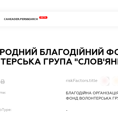
BETA
CAHEADER.PERSSEARCH
РОДНИЙ БЛАГОДІЙНИЙ Ф
ТЕРСЬКА ГРУПА "СЛОВ'ЯН
riskFactors.title
0
ame:
БЛАГОДІЙНА ОРГАНІЗАЦІ
ФОНД ВОЛОНТЕРСЬКА ГРУ
bType:
-