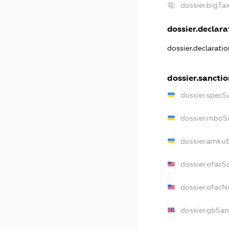
dossier.bigT
dossier.declarat
dossier.declarati
dossier.sancti
dossier.specS
dossier.rnboS
dossier.amkuB
dossier.ofacS
dossier.ofac
dossier.gbSan