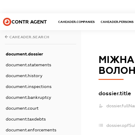
CONTR AGENT
CAHEADER.COMPANIES
CAHEADER.PERSONS
CAHEADER.SEARCH
document.dossier
МІЖНА
document.statements
ВОЛОН
document.history
document.inspections
dossier.title
document.bankruptcy
dossier.fullN
document.court
document.taxdebts
dossier.opfSu
document.enforcements