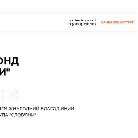
caHeader.contact
CAHEADER.GETTEST
0 (800) 210 102
ОНД
И"
0
0
Я "МІЖНАРОДНИЙ БЛАГОДІЙНИЙ
ПА "СЛОВ'ЯНИ"