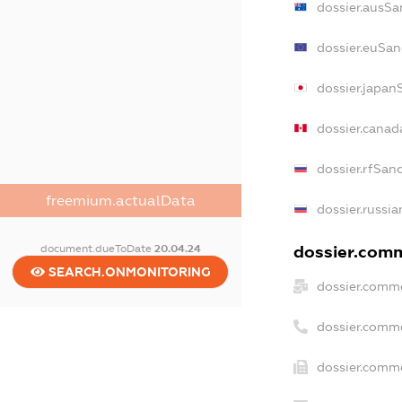
dossier.ausSa
dossier.euSan
dossier.japan
dossier.cana
dossier.rfSan
freemium.actualData
dossier.russia
document.dueToDate
20.04.24
dossier.comm
SEARCH.ONMONITORING
dossier.comme
dossier.comm
dossier.comme