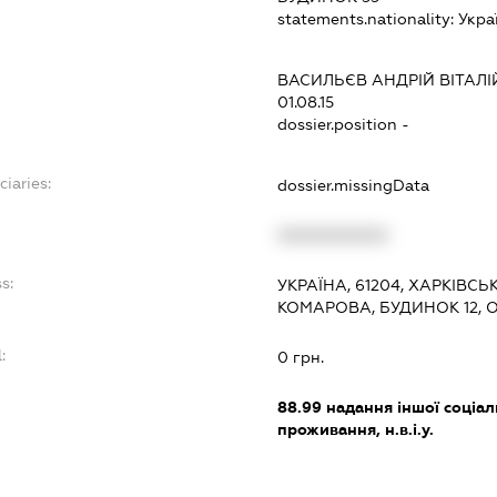
statements.nationality:
Укра
:
ВАСИЛЬЄВ АНДРІЙ ВІТАЛ
01.08.15
dossier.position -
ciaries:
dossier.missingData
:
XXXXXXXXXX
s:
УКРАЇНА, 61204, ХАРКІВСЬ
КОМАРОВА, БУДИНОК 12, О
:
0 грн.
88.99
надання іншої соціал
проживання, н.в.і.у.