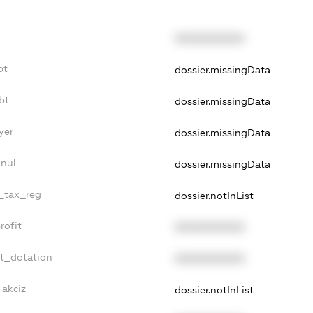
XXXXXXXXXX
bt
dossier.missingData
bt
dossier.missingData
yer
dossier.missingData
nnul
dossier.missingData
e_tax_reg
dossier.notInList
rofit
XXXXXXXXXX
et_dotation
XXXXXXXXXX
_akciz
dossier.notInList