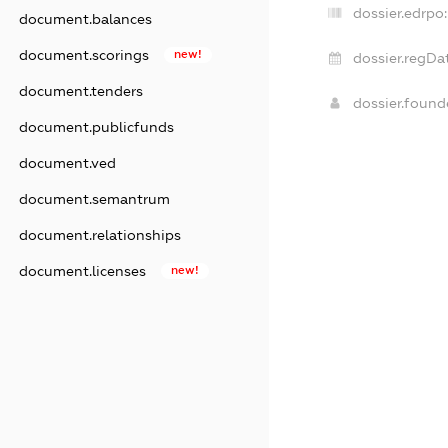
dossier.edrpo:
document.balances
document.scorings
new!
dossier.regDa
document.tenders
dossier.foun
document.publicfunds
document.ved
document.semantrum
document.relationships
document.licenses
new!