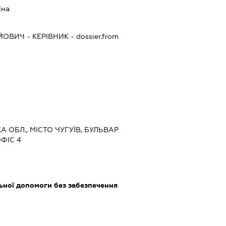
їна
ІЙОВИЧ
-
КЕРІВНИК
- dossier.from
КА ОБЛ., МІСТО ЧУГУЇВ, БУЛЬВАР
ФІС 4
ьної допомоги без забезпечення