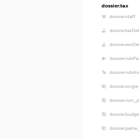
dossier.tax
dossier.staff
dossier.taxDe
dossier.esvDe
dossier.ndsPa
dossier.ndsA
dossier.singl
dossier.non_p
dossier.budg
dossier.palne