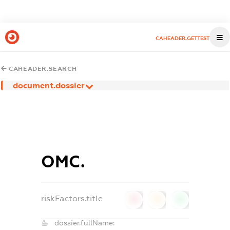
CAHEADER.GETTEST
CAHEADER.SEARCH
document.dossier
ОМС.
riskFactors.title
0
0
0
dossier.fullName: