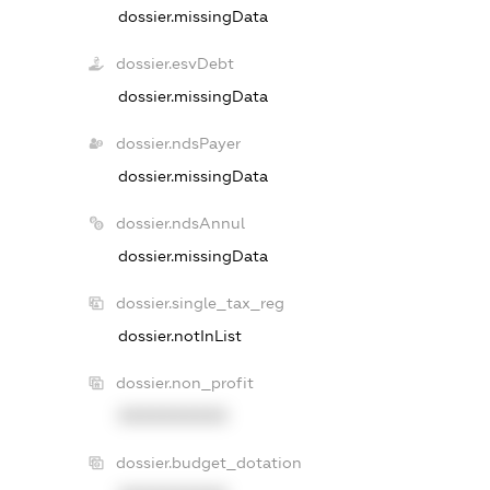
dossier.missingData
dossier.esvDebt
dossier.missingData
dossier.ndsPayer
dossier.missingData
dossier.ndsAnnul
dossier.missingData
dossier.single_tax_reg
dossier.notInList
dossier.non_profit
XXXXXXXXXX
dossier.budget_dotation