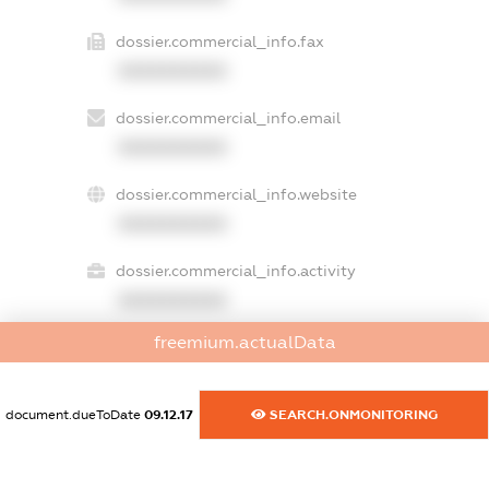
dossier.commercial_info.fax
XXXXXXXXXX
dossier.commercial_info.email
XXXXXXXXXX
dossier.commercial_info.website
XXXXXXXXXX
dossier.commercial_info.activity
XXXXXXXXXX
freemium.actualData
freemium.exampleText_1
freemium.exampleText_2
document.dueToDate
09.12.17
SEARCH.ONMONITORING
freemium.anonymousPerSearch2
FREEMIUM.DETAILS