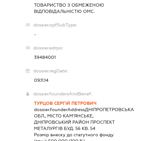
ТОВАРИСТВО З ОБМЕЖЕНОЮ
ВІДПОВІДАЛЬНІСТЮ
ОМС.
dossier.opfSubType:
-
dossier.edrpo:
39484001
dossier.regDate:
09.11.14
dossier.foundersAndBenef:
ТУРЦОВ СЕРГІЙ ПЕТРОВИЧ
dossier.founderAddress
ДНІПРОПЕТРОВСЬКА
ОБЛ., МІСТО КАМ’ЯНСЬКЕ,
ДНІПРОВСЬКИЙ РАЙОН ПРОСПЕКТ
МЕТАЛУРГІВ БУД. 56 КВ. 54
Розмір внеску до статутного фонду
(грн.):
500 000
(100 %)