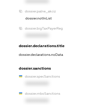
XXXXXXXXXX
dossier.palne_akciz
dossier.notInList
dossier.bigTaxPayerReg
XXXXXXXXXX
dossier.declarations.title
dossier.declarations.noData
dossier.sanctions
dossier.specSanctions
XXXXXXXXXX
dossier.rnboSanctions
XXXXXXXXXX