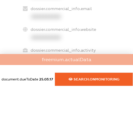
dossier.commercial_info.email
XXXXXXXXXX
dossier.commercial_info.website
XXXXXXXXXX
dossier.commercial_info.activity
XXXXXXXXXX
freemium.actualData
document.dueToDate
25.03.17
SEARCH.ONMONITORING
freemium.exampleText_1
freemium.exampleText_2
freemium.anonymousPerSearch2
FREEMIUM.DETAILS
FREEMIUM.REGISTER