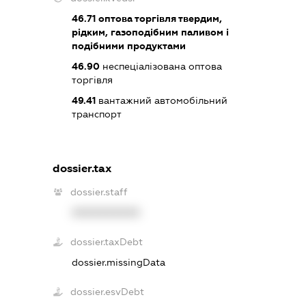
46.71
оптова торгівля твердим,
рідким, газоподібним паливом і
подібними продуктами
46.90
неспеціалізована оптова
торгівля
49.41
вантажний автомобільний
транспорт
dossier.tax
dossier.staff
XXXXXXXXXX
dossier.taxDebt
dossier.missingData
dossier.esvDebt