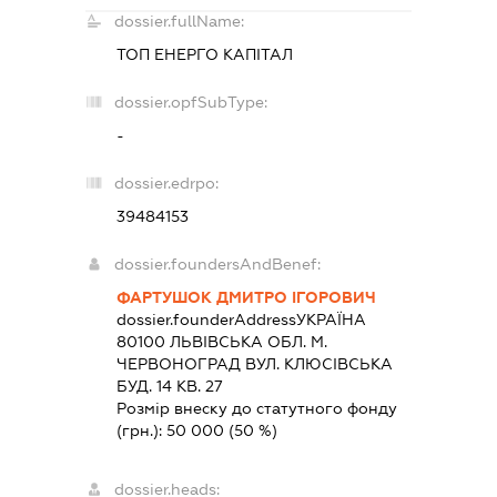
dossier.fullName:
ТОП ЕНЕРГО КАПІТАЛ
dossier.opfSubType:
-
dossier.edrpo:
39484153
dossier.foundersAndBenef:
ФАРТУШОК ДМИТРО ІГОРОВИЧ
dossier.founderAddress
УКРАЇНА
80100 ЛЬВIВСЬКА ОБЛ. М.
ЧЕРВОНОГРАД ВУЛ. КЛЮСІВСЬКА
БУД. 14 КВ. 27
Розмір внеску до статутного фонду
(грн.):
50 000
(50 %)
dossier.heads: