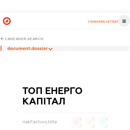
CAHEADER.GETTEST
CAHEADER.SEARCH
document.dossier
ТОП ЕНЕРГО
КАПІТАЛ
riskFactors.title
0
0
0