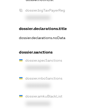
dossier.bigTaxPayerReg
XXXXXXXXXX
dossier.declarations.title
dossier.declarations.noData
dossier.sanctions
dossier.specSanctions
XXXXXXXXXX
dossier.rnboSanctions
XXXXXXXXXX
dossier.amkuBlackList
XXXXXXXXXX