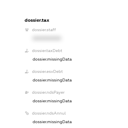
dossier.tax
dossier.staff
XXXXXXXXXX
dossier.taxDebt
dossier.missingData
dossier.esvDebt
dossier.missingData
dossier.ndsPayer
dossier.missingData
dossier.ndsAnnul
dossier.missingData