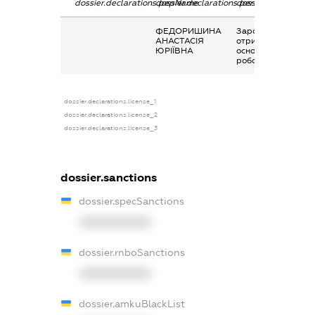
dossier.declarations.pepName
dossier.declarations.personName
dossier.declaration
ФЕДОРИШИНА
Заробітна плата
АНАСТАСІЯ
отримана за
ЮРІЇВНА
основним місцем
роботи
dossier.declarations.license_1
dossier.declarations.license_2
dossier.declarations.license_3
dossier.sanctions
dossier.specSanctions
XXXXXXXXXX
dossier.rnboSanctions
XXXXXXXXXX
dossier.amkuBlackList