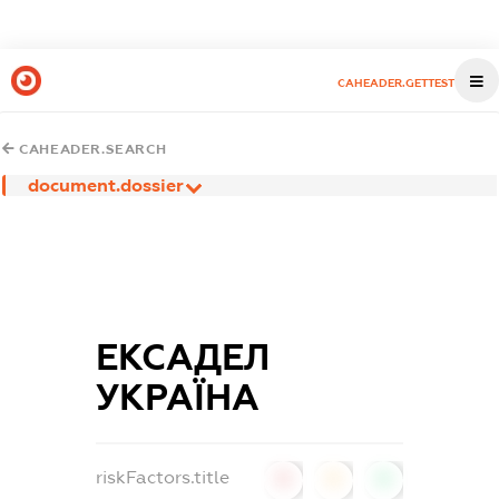
CAHEADER.GETTEST
CAHEADER.SEARCH
document.dossier
ЕКСАДЕЛ
УКРАЇНА
riskFactors.title
0
0
0