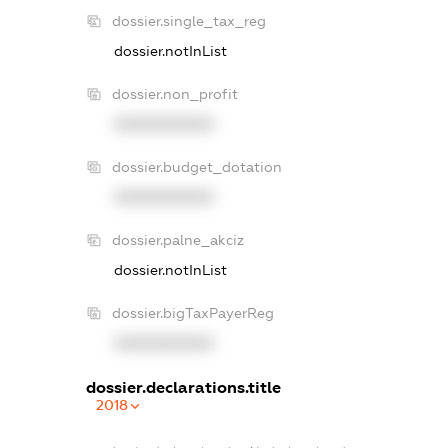
dossier.single_tax_reg
dossier.notInList
dossier.non_profit
XXXXXXXXXX
dossier.budget_dotation
XXXXXXXXXX
dossier.palne_akciz
dossier.notInList
dossier.bigTaxPayerReg
XXXXXXXXXX
dossier.declarations.title
2018