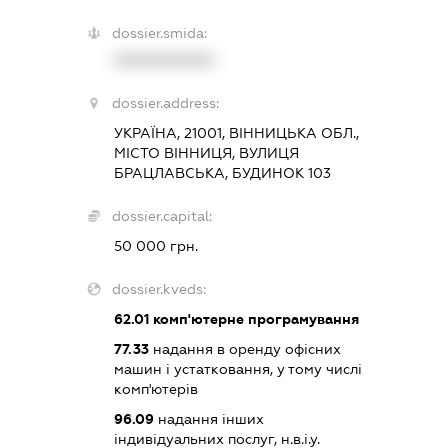
dossier.smida:
XXXXXXXXXX
dossier.address:
УКРАЇНА, 21001, ВІННИЦЬКА ОБЛ.,
МІСТО ВІННИЦЯ, ВУЛИЦЯ
БРАЦЛАВСЬКА, БУДИНОК 103
dossier.capital:
50 000 грн.
dossier.kveds:
62.01
комп'ютерне програмування
77.33
надання в оренду офісних
машин і устатковання, у тому числі
комп'ютерів
96.09
надання інших
індивідуальних послуг, н.в.і.у.