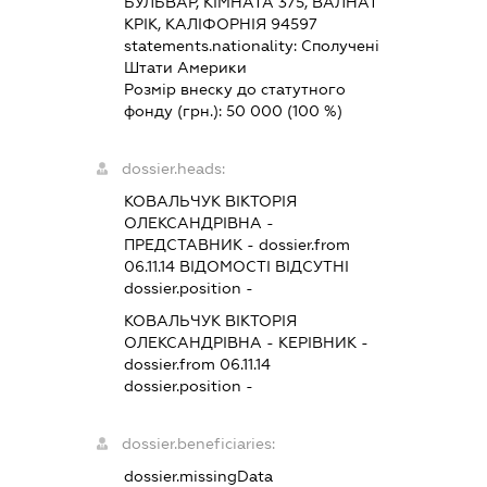
БУЛЬВАР, КІМНАТА 375, ВАЛНАТ
КРІК, КАЛІФОРНІЯ 94597
statements.nationality:
Сполучені
Штати Америки
Розмір внеску до статутного
фонду (грн.):
50 000
(100 %)
dossier.heads:
КОВАЛЬЧУК ВІКТОРІЯ
ОЛЕКСАНДРІВНА
-
ПРЕДСТАВНИК
- dossier.from
06.11.14
ВІДОМОСТІ ВІДСУТНІ
dossier.position -
КОВАЛЬЧУК ВІКТОРІЯ
ОЛЕКСАНДРІВНА
-
КЕРІВНИК
-
dossier.from 06.11.14
dossier.position -
dossier.beneficiaries:
dossier.missingData