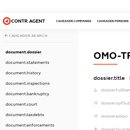
CONTR AGENT
CAHEADER.COMPANIES
CAHEADER.PERSONS
CAHEADER.SEARCH
document.dossier
ОМО-Т
document.statements
document.history
dossier.title
document.inspections
dossier.fullNa
document.bankruptcy
dossier.opfSu
document.court
document.taxdebts
dossier.edrpo:
document.enforcements
dossier.found