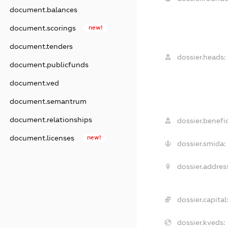
document.balances
document.scorings
new!
document.tenders
dossier.heads:
document.publicfunds
document.ved
document.semantrum
document.relationships
dossier.benefic
document.licenses
new!
dossier.smida:
dossier.addres
dossier.capital:
dossier.kveds: