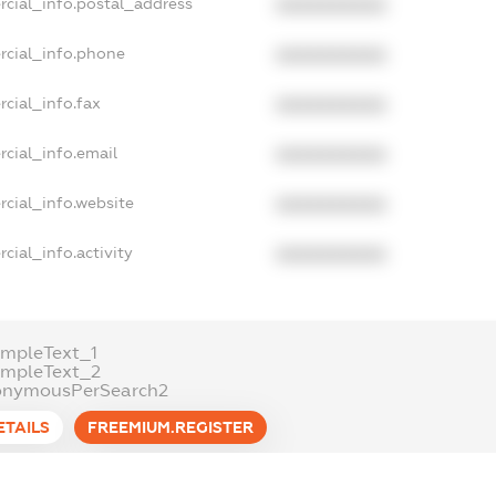
rcial_info.postal_address
XXXXXXXXXX
rcial_info.phone
XXXXXXXXXX
cial_info.fax
XXXXXXXXXX
cial_info.email
XXXXXXXXXX
cial_info.website
XXXXXXXXXX
cial_info.activity
XXXXXXXXXX
mpleText_1
ampleText_2
onymousPerSearch2
ETAILS
FREEMIUM.REGISTER