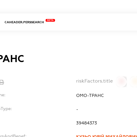
BETA
CAHEADER.PERSSEARCH
РАНС
riskFactors.title
0
0
me:
ОМО-ТРАНС
bType:
-
39484373
ersAndBenef:
КУЗЬО ЮРІЙ МИХАЙЛОВИ