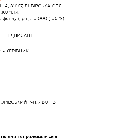
ЇНА, 81067, ЛЬВIВСЬКА ОБЛ.,
ВІЖОМЛЯ,
о фонду (грн.):
10 000
(100 %)
Ч
-
ПІДПИСАНТ
Ч
-
КЕРІВНИК
ВОРІВСЬКИЙ Р-Н, ЯВОРІВ,
еталями та приладдям для