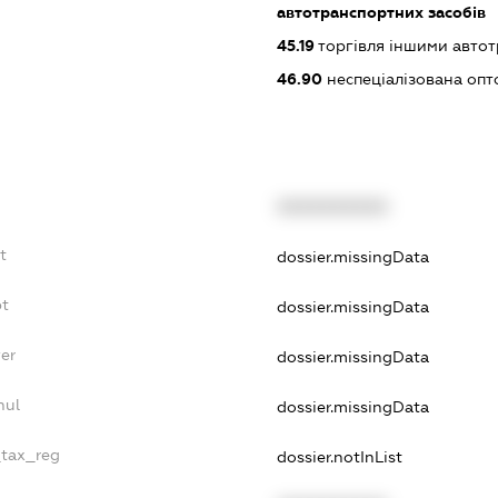
автотранспортних засобів
45.19
торгівля іншими авто
46.90
неспеціалізована опт
XXXXXXXXXX
t
dossier.missingData
bt
dossier.missingData
er
dossier.missingData
nul
dossier.missingData
_tax_reg
dossier.notInList