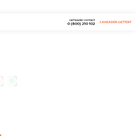
caHeader.contact
CAHEADER.GETTEST
0 (800) 210 102
0
Ч