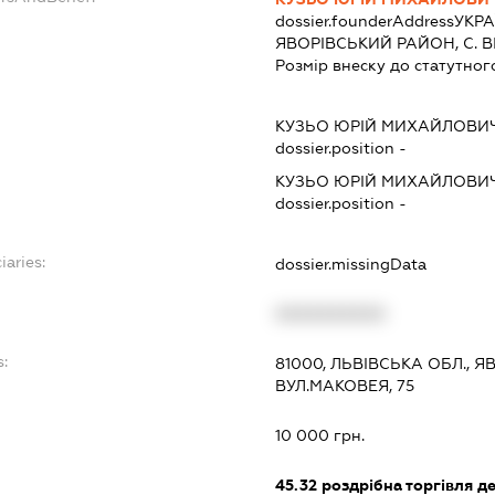
dossier.founderAddress
УКРА
ЯВОРIВСЬКИЙ РАЙОН, С. 
Розмір внеску до статутног
КУЗЬО ЮРІЙ МИХАЙЛОВИ
dossier.position -
КУЗЬО ЮРІЙ МИХАЙЛОВИ
dossier.position -
iaries:
dossier.missingData
XXXXXXXXXX
s:
81000, ЛЬВІВСЬКА ОБЛ., Я
ВУЛ.МАКОВЕЯ, 75
10 000 грн.
45.32
роздрібна торгівля д