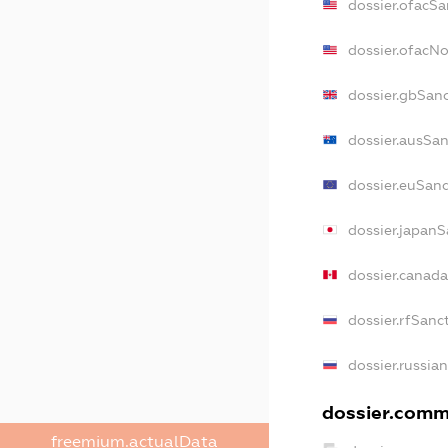
dossier.ofacSa
dossier.ofacN
dossier.gbSan
dossier.ausSan
dossier.euSanc
dossier.japanS
dossier.canad
dossier.rfSanc
dossier.russia
dossier.comme
freemium.actualData