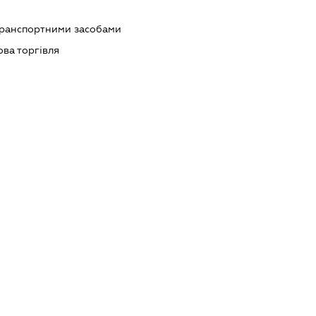
транспортними засобами
ова торгівля