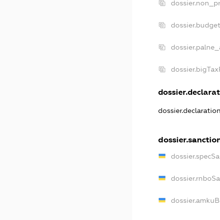
dossier.non_pr
dossier.budge
dossier.palne_
dossier.bigTa
dossier.declarat
dossier.declaratio
dossier.sanctio
dossier.specSa
dossier.rnboS
dossier.amkuB