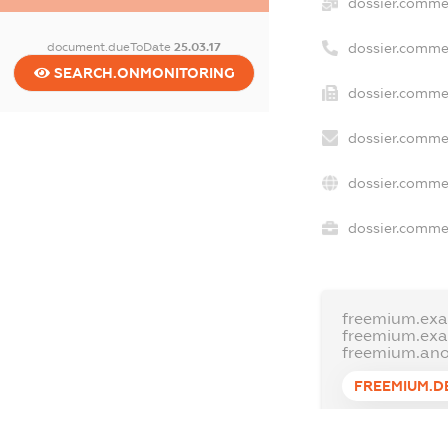
dossier.comme
document.dueToDate
25.03.17
dossier.comme
SEARCH.ONMONITORING
dossier.commer
dossier.commer
dossier.commer
dossier.commer
freemium.exa
freemium.ex
freemium.an
FREEMIUM.D