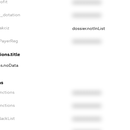
ofit
XXXXXXXXXX
t_dotation
XXXXXXXXXX
akciz
dossier.notInList
xPayerReg
XXXXXXXXXX
ions.title
ns.noData
ns
nctions
XXXXXXXXXX
anctions
XXXXXXXXXX
lackList
XXXXXXXXXX