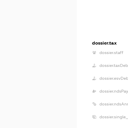
dossier.tax
dossier.staff
dossier.taxDeb
dossier.esvDe
dossier.ndsPay
dossier.ndsAn
dossier.single