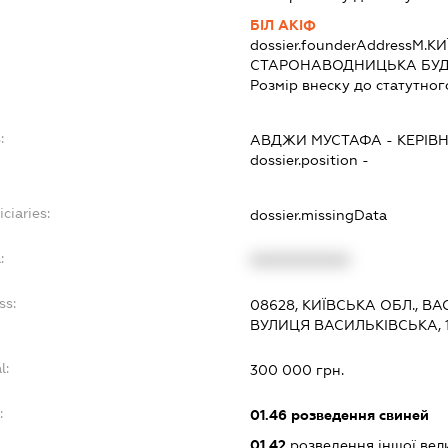
БІЛ АКІФ
dossier.founderAddress
М.КИ
СТАРОНАВОДНИЦЬКА БУД. 1
Розмір внеску до статутног
:
АВДЖИ МУСТАФА
-
КЕРІВ
dossier.position -
ciaries:
dossier.missingData
:
XXXXXXXXXX
ss:
08628, КИЇВСЬКА ОБЛ., ВА
ВУЛИЦЯ ВАСИЛЬКІВСЬКА, 
l:
300 000 грн.
:
01.46
розведення свиней
01.42
розведення іншої вели