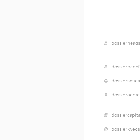
dossier.heads
dossier.benefi
dossier.smida
dossier.addre
dossier.capita
dossier.kveds