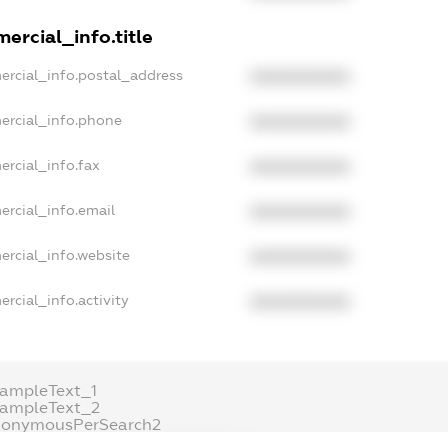
ercial_info.title
ercial_info.postal_address
XXXXXXXXXX
ercial_info.phone
XXXXXXXXXX
ercial_info.fax
XXXXXXXXXX
ercial_info.email
XXXXXXXXXX
ercial_info.website
XXXXXXXXXX
rcial_info.activity
XXXXXXXXXX
xampleText_1
xampleText_2
nonymousPerSearch2