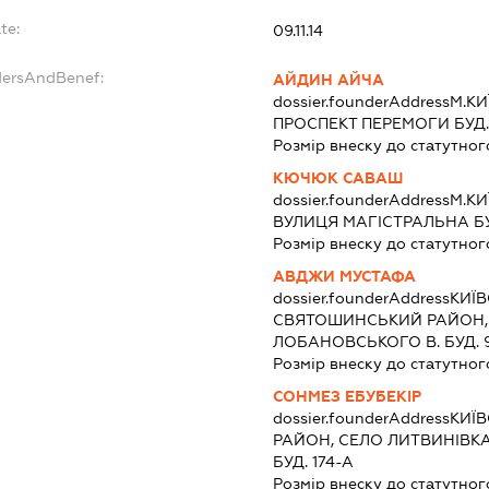
te:
09.11.14
dersAndBenef:
АЙДИН АЙЧА
dossier.founderAddress
М.К
ПРОСПЕКТ ПЕРЕМОГИ БУД. 1
Розмір внеску до статутног
КЮЧЮК САВАШ
dossier.founderAddress
М.К
ВУЛИЦЯ МАГІСТРАЛЬНА БУД
Розмір внеску до статутног
АВДЖИ МУСТАФА
dossier.founderAddress
КИЇВ
СВЯТОШИНСЬКИЙ РАЙОН,
ЛОБАНОВСЬКОГО В. БУД. 9
Розмір внеску до статутног
СОНМЕЗ ЕБУБЕКІР
dossier.founderAddress
КИЇ
РАЙОН, СЕЛО ЛИТВИНІВК
БУД. 174-А
Розмір внеску до статутног