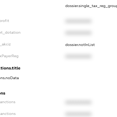
dossier.single_tax_reg_grou
profit
XXXXXXXXXX
et_dotation
XXXXXXXXXX
_akciz
dossier.notInList
axPayerReg
XXXXXXXXXX
tions.title
ions.noData
ons
Sanctions
XXXXXXXXXX
Sanctions
XXXXXXXXXX