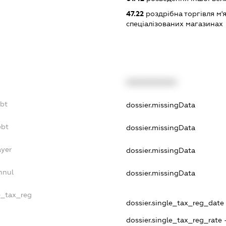
47.22
роздрібна торгівля м'
спеціалізованих магазинах
XXXXXXXXXX
ebt
dossier.missingData
ebt
dossier.missingData
ayer
dossier.missingData
nnul
dossier.missingData
le_tax_reg
dossier.single_tax_reg_date -
dossier.single_tax_reg_rate 