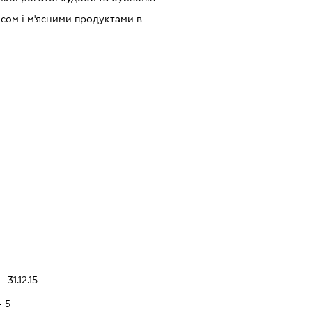
ясом і м'ясними продуктами в
 31.12.15
- 5