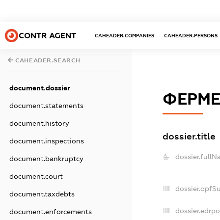
CONTR AGENT
CAHEADER.COMPANIES
CAHEADER.PERSONS
CAHEADER.SEARCH
document.dossier
ФЕРМЕ
document.statements
document.history
dossier.title
document.inspections
dossier.fullN
document.bankruptcy
document.court
dossier.opfS
document.taxdebts
dossier.edrpo
document.enforcements