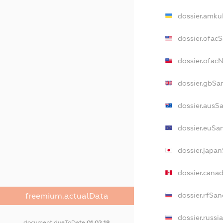
dossier.amku
dossier.ofac
dossier.ofa
dossier.gbSa
dossier.ausS
dossier.euSa
dossier.japa
dossier.cana
dossier.rfSan
freemium.actualData
dossier.russi
document.dueToDate
01.02.18