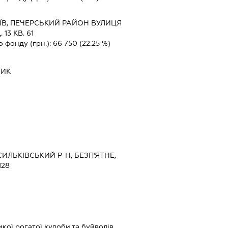
ЇВ, ПЕЧЕРСЬКИЙ РАЙОН ВУЛИЦЯ
3 КВ. 61
о фонду (грн.):
66 750
(22.25 %)
НИК
СИЛЬКІВСЬКИЙ Р-Н, БЕЗП'ЯТНЕ,
128
кої рогатої худоби та буйволів