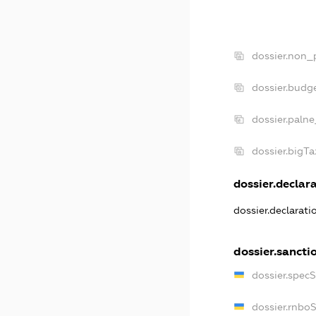
dossier.non_
dossier.budg
dossier.palne
dossier.bigT
dossier.declara
dossier.declarat
dossier.sancti
dossier.spec
dossier.rnbo