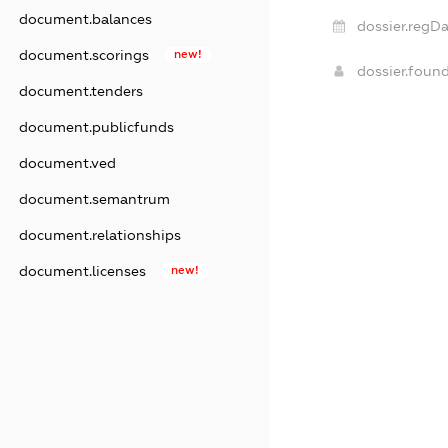
document.balances
dossier.regDa
document.scorings
new!
dossier.foun
document.tenders
document.publicfunds
document.ved
document.semantrum
document.relationships
document.licenses
new!