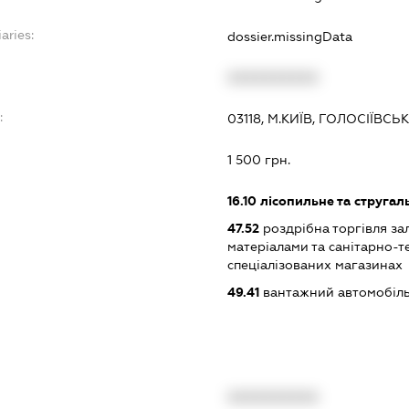
aries:
dossier.missingData
XXXXXXXXXX
:
03118, М.КИЇВ, ГОЛОСІЇВС
1 500 грн.
16.10
лісопильне та стругал
47.52
роздрібна торгівля за
матеріалами та санітарно-
спеціалізованих магазинах
49.41
вантажний автомобіль
XXXXXXXXXX