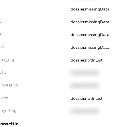
t
dossier.missingData
t
dossier.missingData
er
dossier.missingData
ul
dossier.missingData
_tax_reg
dossier.notInList
ofit
XXXXXXXXXX
_dotation
XXXXXXXXXX
akciz
dossier.notInList
PayerReg
XXXXXXXXXX
ons.title