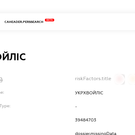
BETA
CAHEADER.PERSSEARCH
ЙЛІС
riskFactors.title
0
0
e:
УКРХВОЙЛІС
Type:
-
39484703
dossier.missingData