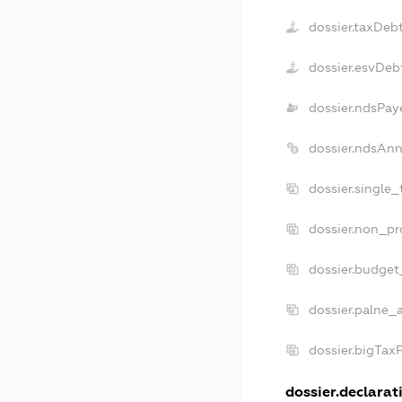
dossier.taxDeb
dossier.esvDeb
dossier.ndsPay
dossier.ndsAnn
dossier.single
dossier.non_pr
dossier.budget
dossier.palne_
dossier.bigTax
dossier.declarati