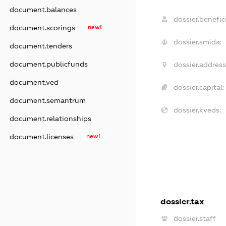
document.balances
dossier.benefici
document.scorings
new!
dossier.smida:
document.tenders
document.publicfunds
dossier.address
document.ved
dossier.capital:
document.semantrum
dossier.kveds:
document.relationships
document.licenses
new!
dossier.tax
dossier.staff