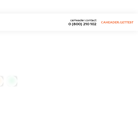
caHeader.contact
CAHEADER.GETTEST
0 (800) 210 102
0