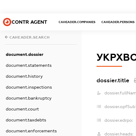
CONTR AGENT
CAHEADER.COMPANIES
CAHEADER.PERSONS
CAHEADER.SEARCH
УКРХВО
document.dossier
document.statements
document.history
dossier.title
document.inspections
dossier.fullNam
document.bankruptcy
dossier.opfSub
document.court
document.taxdebts
dossier.edrpo:
document.enforcements
dossier.heads: