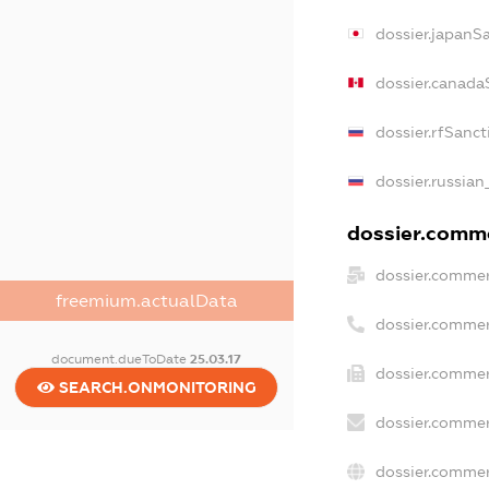
dossier.japanS
dossier.canada
dossier.rfSanct
dossier.russian
dossier.comme
dossier.commer
freemium.actualData
dossier.commer
document.dueToDate
25.03.17
dossier.commer
SEARCH.ONMONITORING
dossier.commer
dossier.commer