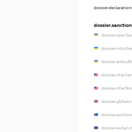
dossier.declaratio
dossier.sanction
dossier.specSa
dossier.rnboSa
dossier.amkuBl
dossier.ofacSa
dossier.ofacN
dossier.gbSanc
dossier.ausSan
dossier.euSanc