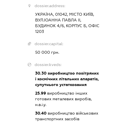
dossier.address:
УКРАЇНА, 01042, МІСТО КИЇВ,
ВУЛ.ІОАННА ПАВЛА ІІ,
БУДИНОК 4/6, КОРПУС Б, ОФІС
1203
dossier.capital:
50 000 грн.
dossier.kveds:
30.30
виробництво повітряних
і космічних літальних апаратів,
супутнього устатковання
25.99
виробництво інших
готових металевих виробів,
н.в.і.у.
30.40
виробництво військових
транспортних засобів