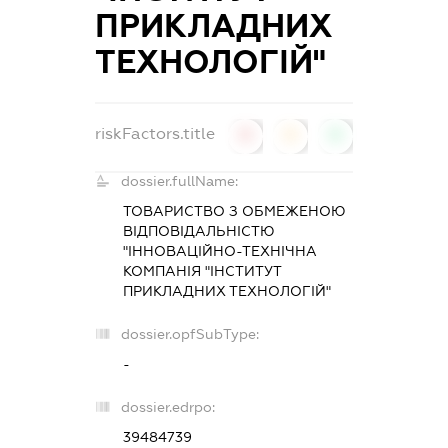
ПРИКЛАДНИХ
ТЕХНОЛОГІЙ"
riskFactors.title
0
0
0
dossier.fullName:
ТОВАРИСТВО З ОБМЕЖЕНОЮ
ВІДПОВІДАЛЬНІСТЮ
"ІННОВАЦІЙНО-ТЕХНІЧНА
КОМПАНІЯ "ІНСТИТУТ
ПРИКЛАДНИХ ТЕХНОЛОГІЙ"
dossier.opfSubType:
-
dossier.edrpo:
39484739