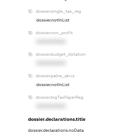
dossier.single_tax_reg
dossier.notInList
dossier.non_profit
XXXXXXXXXX
dossier.budget_dotation
XXXXXXXXXX
dossier.palne_akciz
dossier.notInList
dossier.bigTaxPayerReg
XXXXXXXXXX
dossier.declarations.title
dossier.declarations.noData