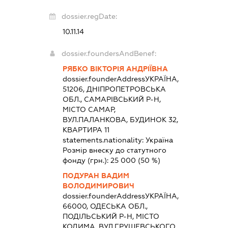
dossier.regDate:
10.11.14
dossier.foundersAndBenef:
РЯБКО ВІКТОРІЯ АНДРІЇВНА
dossier.founderAddress
УКРАЇНА,
51206, ДНІПРОПЕТРОВСЬКА
ОБЛ., САМАРІВСЬКИЙ Р-Н,
МІСТО САМАР,
ВУЛ.ПАЛАНКОВА, БУДИНОК 32,
КВАРТИРА 11
statements.nationality:
Україна
Розмір внеску до статутного
фонду (грн.):
25 000
(50 %)
ПОДУРАН ВАДИМ
ВОЛОДИМИРОВИЧ
dossier.founderAddress
УКРАЇНА,
66000, ОДЕСЬКА ОБЛ.,
ПОДІЛЬСЬКИЙ Р-Н, МІСТО
КОДИМА, ВУЛ.ГРУШЕВСЬКОГО,