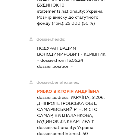
БУДИНОК 10
statements.nationality:
Україна
Розмір внеску до статутного
фонду (грн.):
25 000
(50 %)
dossier.heads:
ПОДУРАН ВАДИМ
ВОЛОДИМИРОВИЧ
-
КЕРІВНИК
- dossier.from 16.05.24
dossier.position -
dossier.beneficiaries:
РЯБКО ВІКТОРІЯ АНДРІЇВНА
dossier.address:
УКРАЇНА, 51206,
ДНІПРОПЕТРОВСЬКА ОБЛ.,
САМАРІВСЬКИЙ Р-Н, МІСТО
САМАР, ВУЛ.ПАЛАНКОВА,
БУДИНОК 32, КВАРТИРА 11
dossier.nationality:
Україна
dossier.benefInterest:
50