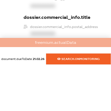
XXXXXXXXXX
dossier.commercial_info.title
dossier.commercial_info.postal_address
XXXXXXXXXX
freemium.actualData
dossier.commercial_info.phone
XXXXXXXXXX
document.dueToDate
21.02.26
SEARCH.ONMONITORING
dossier.commercial_info.fax
XXXXXXXXXX
dossier.commercial_info.email
XXXXXXXXXX
dossier.commercial_info.website
XXXXXXXXXX