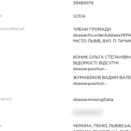
39489979
e:
12.11.14
ersAndBenef:
ЧЛЕНИ ГРОМАДИ
dossier.founderAddress
УКРА
МІСТО ЛЬВІВ, ВУЛ. П. ТИЧ
КОНИК ОЛЬГА СТЕПАНІВН
ВІДОМОСТІ ВІДСУТНІ
dossier.position -
ЖУМАБЕКОВ ВАДИМ ВАЛЕ
dossier.position -
iaries:
dossier.missingData
XXXXXXXXXX
s:
УКРАЇНА, 79040, ЛЬВІВСЬК