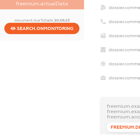
freemium.actualData
dossier.comme
document.dueToDate
20.09.23
dossier.comme
SEARCH.ONMONITORING
dossier.commer
dossier.commer
dossier.commer
dossier.commer
freemium.ex
freemium.ex
freemium.an
FREEMIUM.D