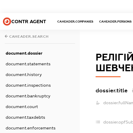
CONTR AGENT
CAHEADER.COMPANIES
CAHEADER.PERSONS
CAHEADER.SEARCH
document.dossier
РЕЛІГІ
document.statements
ШЕВЧЕН
document.history
document.inspections
dossier.title
document.bankruptcy
dossier.fullNa
document.court
document.taxdebts
dossier.opfSu
document.enforcements