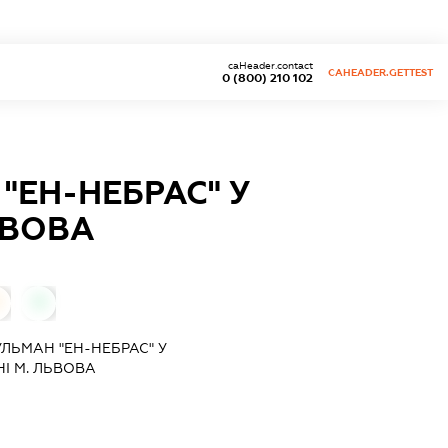
caHeader.contact
CAHEADER.GETTEST
0 (800) 210 102
"ЕН-НЕБРАС" У
ЬВОВА
0
ЛЬМАН "ЕН-НЕБРАС" У
І М. ЛЬВОВА