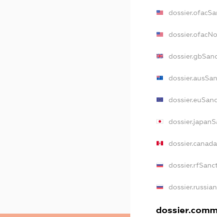
dossier.ofacSa
dossier.ofacN
dossier.gbSan
dossier.ausSa
dossier.euSan
dossier.japan
dossier.canad
dossier.rfSanc
dossier.russia
dossier.comme