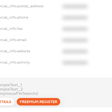
rcial_info.postal_address
XXXXXXXXXX
rcial_info.phone
XXXXXXXXXX
cial_info.fax
XXXXXXXXXX
cial_info.email
XXXXXXXXXX
cial_info.website
XXXXXXXXXX
cial_info.activity
XXXXXXXXXX
ampleText_1
ampleText_2
onymousPerSearch2
ETAILS
FREEMIUM.REGISTER