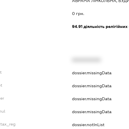
АВРАМА ЛІНКОЛЬНА, БУДИ
:
0 грн.
94.91
діяльність релігійних
XXXXXXXXXX
t
dossier.missingData
bt
dossier.missingData
er
dossier.missingData
nul
dossier.missingData
_tax_reg
dossier.notInList