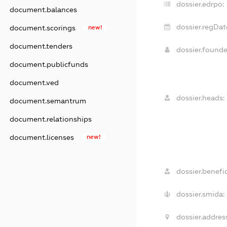
dossier.edrpo:
document.balances
dossier.regDat
document.scorings
new!
document.tenders
dossier.found
document.publicfunds
document.ved
dossier.heads:
document.semantrum
document.relationships
document.licenses
new!
dossier.benefic
dossier.smida:
dossier.addres