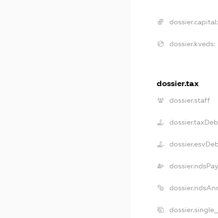
dossier.capital
dossier.kveds:
dossier.tax
dossier.staff
dossier.taxDeb
dossier.esvDe
dossier.ndsPay
dossier.ndsAn
dossier.single