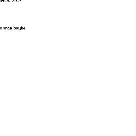
НОК 29 А
 організацій