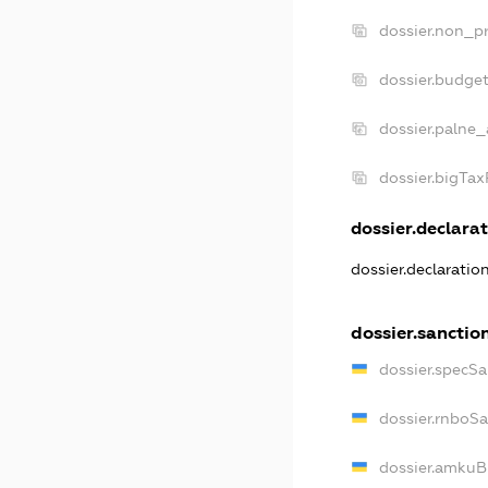
dossier.non_pr
dossier.budge
dossier.palne_
dossier.bigTa
dossier.declarat
dossier.declarati
dossier.sanctio
dossier.specS
dossier.rnboS
dossier.amkuB