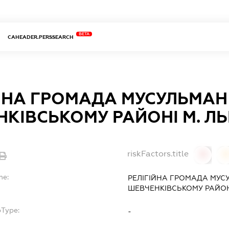
BETA
CAHEADER.PERSSEARCH
ЙНА ГРОМАДА МУСУЛЬМАН 
КІВСЬКОМУ РАЙОНІ М. Л
riskFactors.title
0
0
me:
РЕЛІГІЙНА ГРОМАДА МУСУ
ШЕВЧЕНКІВСЬКОМУ РАЙОН
bType:
-