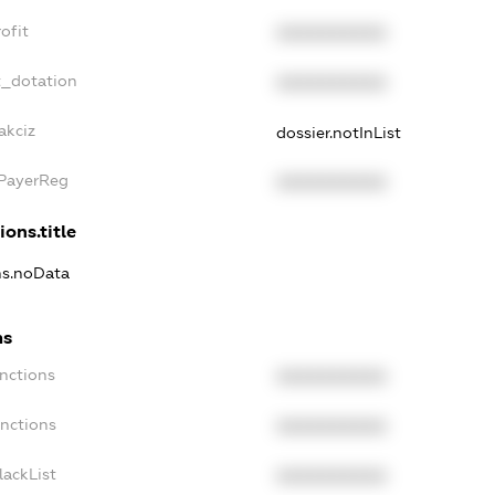
ofit
XXXXXXXXXX
t_dotation
XXXXXXXXXX
akciz
dossier.notInList
xPayerReg
XXXXXXXXXX
ions.title
ons.noData
ns
anctions
XXXXXXXXXX
anctions
XXXXXXXXXX
lackList
XXXXXXXXXX