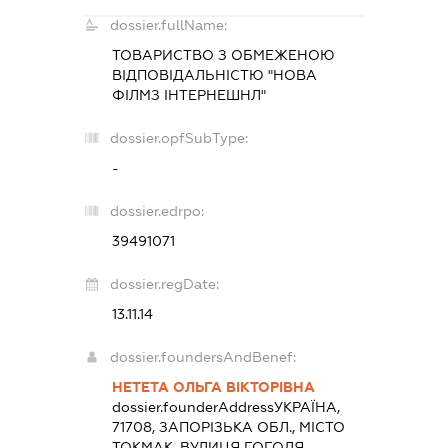
dossier.fullName:
ТОВАРИСТВО З ОБМЕЖЕНОЮ
ВІДПОВІДАЛЬНІСТЮ "НОВА
ФІЛМЗ ІНТЕРНЕШНЛ"
dossier.opfSubType:
-
dossier.edrpo:
39491071
dossier.regDate:
13.11.14
dossier.foundersAndBenef:
НЕТЕТА ОЛЬГА ВІКТОРІВНА
dossier.founderAddress
УКРАЇНА,
71708, ЗАПОРІЗЬКА ОБЛ., МІСТО
ТОКМАК, ВУЛИЦЯ ГОГОЛЯ,