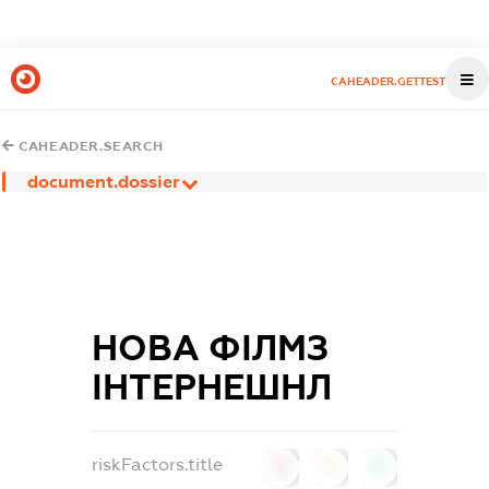
CAHEADER.GETTEST
CAHEADER.SEARCH
document.dossier
НОВА ФІЛМЗ
ІНТЕРНЕШНЛ
riskFactors.title
0
0
0