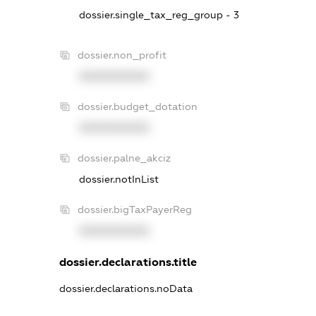
dossier.single_tax_reg_group - 3
dossier.non_profit
XXXXXXXXXX
dossier.budget_dotation
XXXXXXXXXX
dossier.palne_akciz
dossier.notInList
dossier.bigTaxPayerReg
XXXXXXXXXX
dossier.declarations.title
dossier.declarations.noData