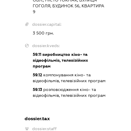
ОБЛ., МІСТО ТОКМАК, ВУЛИЦЯ
ГОГОЛЯ, БУДИНОК 56, КВАРТИРА
9
dossier.capital:
3 500 грн.
dossier.kveds:
59.11
виробництво кіно- та
відеофільмів, телевізійних
програм
59.12
компонування кіно- та
відеофільмів, телевізійних програм
59.13
розповсюдження кіно- та
відеофільмів, телевізійних програм
dossier.tax
dossier.staff