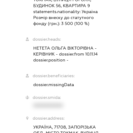
БУДИНОК 56, КВАРТИРА 9
statements.nationality:
Україна
Розмір внеску до статутного
фонду (грн.):
3 500
(100 %)
dossier.heads:
НЕТЕТА ОЛЬГА ВІКТОРІВНА
-
КЕРІВНИК
- dossier.from 10.11.14
dossier.position -
dossier.beneficiaries:
dossier.missingData
dossier.smida:
XXXXXXXXXX
dossier.address:
УКРАЇНА, 71708, ЗАПОРІЗЬКА