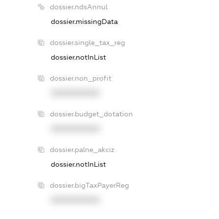
dossier.ndsAnnul
dossier.missingData
dossier.single_tax_reg
dossier.notInList
dossier.non_profit
XXXXXXXXXX
dossier.budget_dotation
XXXXXXXXXX
dossier.palne_akciz
dossier.notInList
dossier.bigTaxPayerReg
XXXXXXXXXX