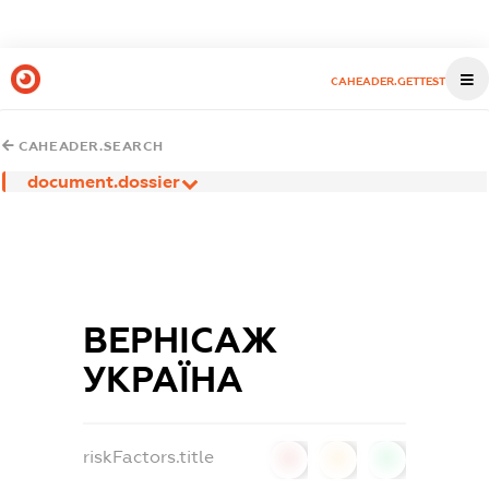
CAHEADER.GETTEST
CAHEADER.SEARCH
document.dossier
ВЕРНІСАЖ
УКРАЇНА
riskFactors.title
0
0
0