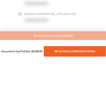
XXXXXXXXXX
dossier.commercial_info.activity
XXXXXXXXXX
freemium.actualData
freemium.exampleText_1
freemium.exampleText_2
freemium.anonymousPerSearch2
document.dueToDate
25.03.17
SEARCH.ONMONITORING
FREEMIUM.DETAILS
FREEMIUM.REGISTER