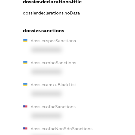
dossier.declarations.title
dossier.declarations.noData
dossier.sanctions
dossier.specSanctions
XXXXXXXXXX
dossier.rnboSanctions
XXXXXXXXXX
dossier.amkuBlackList
XXXXXXXXXX
dossier.ofacSanctions
XXXXXXXXXX
dossier.ofacNonSdnSanctions