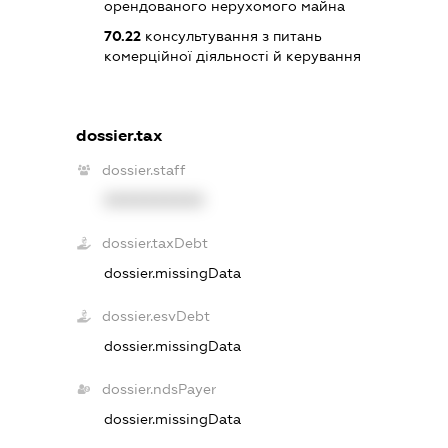
орендованого нерухомого майна
70.22
консультування з питань
комерційної діяльності й керування
dossier.tax
dossier.staff
XXXXXXXXXX
dossier.taxDebt
dossier.missingData
dossier.esvDebt
dossier.missingData
dossier.ndsPayer
dossier.missingData