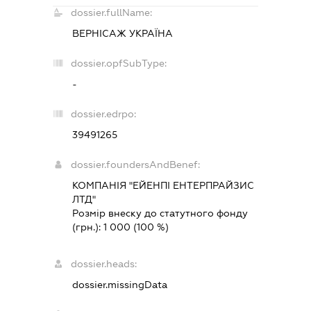
dossier.fullName:
ВЕРНІСАЖ УКРАЇНА
dossier.opfSubType:
-
dossier.edrpo:
39491265
dossier.foundersAndBenef:
КОМПАНІЯ "ЕЙЕНПІ ЕНТЕРПРАЙЗИС
ЛТД"
Розмір внеску до статутного фонду
(грн.):
1 000
(100 %)
dossier.heads:
dossier.missingData