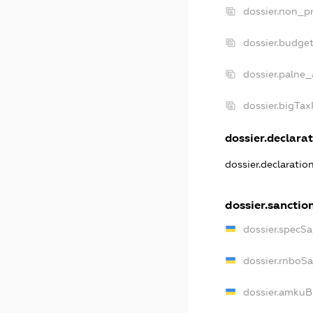
dossier.non_pr
dossier.budge
dossier.palne_
dossier.bigTa
dossier.declarat
dossier.declaratio
dossier.sanctio
dossier.specSa
dossier.rnboS
dossier.amkuB