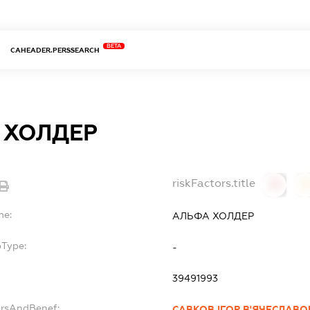
BETA
CAHEADER.PERSSEARCH
 ХОЛДЕР
riskFactors.title
0
0
me:
АЛЬФА ХОЛДЕР
bType:
-
39491993
ersAndBenef:
САВКОВ ІГОР В'ЯЧЕСЛАВ