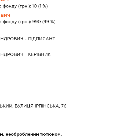
о фонду (грн.):
10
(1 %)
ОВИЧ
о фонду (грн.):
990
(99 %)
АНДРОВИЧ
-
ПІДПИСАНТ
АНДРОВИЧ
-
КЕРІВНИК
ЬКИЙ, ВУЛИЦЯ ІРПІНСЬКА, 76
ом, необробленим тютюном,