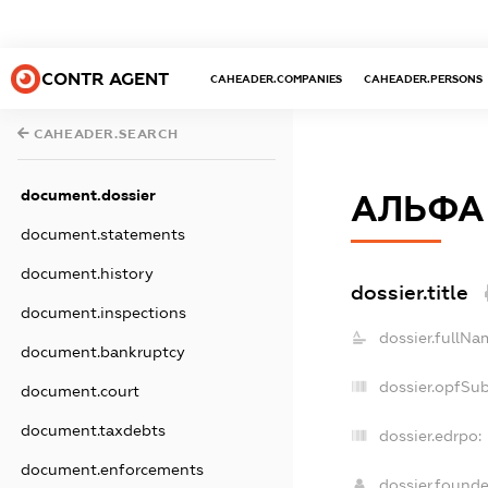
CONTR AGENT
CAHEADER.COMPANIES
CAHEADER.PERSONS
CAHEADER.SEARCH
document.dossier
АЛЬФА
document.statements
document.history
dossier.title
document.inspections
dossier.fullNa
document.bankruptcy
dossier.opfSu
document.court
document.taxdebts
dossier.edrpo:
document.enforcements
dossier.found