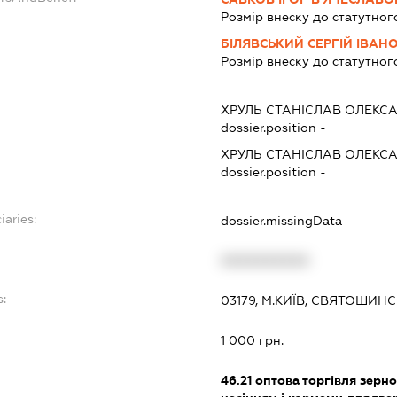
Розмір внеску до статутног
БІЛЯВСЬКИЙ СЕРГІЙ ІВАН
Розмір внеску до статутног
ХРУЛЬ СТАНІСЛАВ ОЛЕКС
dossier.position -
ХРУЛЬ СТАНІСЛАВ ОЛЕКС
dossier.position -
iaries:
dossier.missingData
XXXXXXXXXX
:
03179, М.КИЇВ, СВЯТОШИНС
1 000 грн.
46.21
оптова торгівля зерн