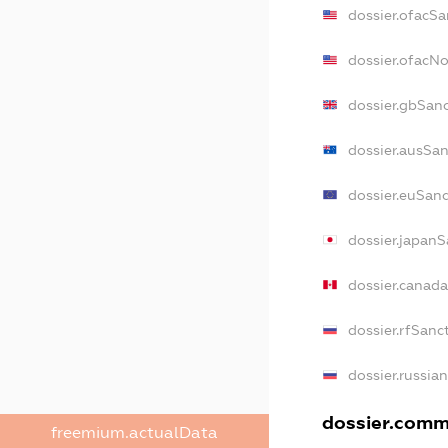
dossier.ofacSa
dossier.ofacN
dossier.gbSan
dossier.ausSan
dossier.euSanc
dossier.japanS
dossier.canad
dossier.rfSanc
dossier.russia
dossier.comme
freemium.actualData