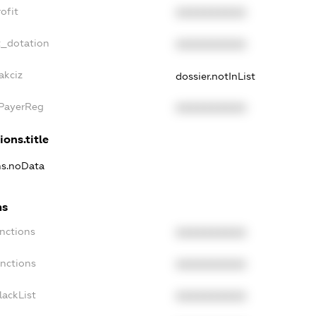
ofit
XXXXXXXXXX
t_dotation
XXXXXXXXXX
akciz
dossier.notInList
xPayerReg
XXXXXXXXXX
ions.title
ns.noData
ns
nctions
XXXXXXXXXX
anctions
XXXXXXXXXX
lackList
XXXXXXXXXX