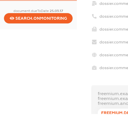
dossier.comme
document.dueToDate
25.03.17
dossier.comme
SEARCH.ONMONITORING
dossier.commer
dossier.commer
dossier.commer
dossier.commer
freemium.exa
freemium.ex
freemium.an
FREEMIUM.D