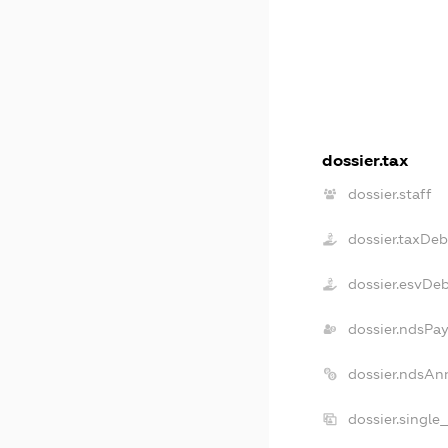
dossier.tax
dossier.staff
dossier.taxDeb
dossier.esvDe
dossier.ndsPay
dossier.ndsAn
dossier.single