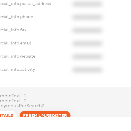
rcial_info.postal_address
XXXXXXXXXX
rcial_info.phone
XXXXXXXXXX
cial_info.fax
XXXXXXXXXX
cial_info.email
XXXXXXXXXX
cial_info.website
XXXXXXXXXX
cial_info.activity
XXXXXXXXXX
mpleText_1
ampleText_2
onymousPerSearch2
ETAILS
FREEMIUM.REGISTER