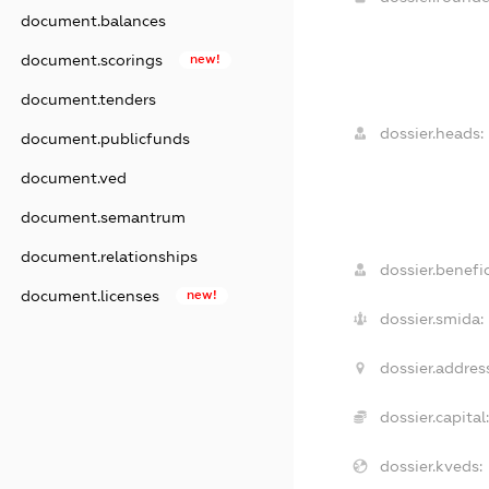
document.balances
document.scorings
new!
document.tenders
dossier.heads:
document.publicfunds
document.ved
document.semantrum
document.relationships
dossier.benefic
document.licenses
new!
dossier.smida:
dossier.address
dossier.capital:
dossier.kveds: