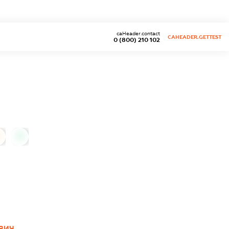
caHeader.contact
CAHEADER.GETTEST
0 (800) 210 102
0
ОВИЧ