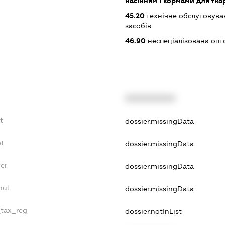
насінням і кормами для тва
45.20
технічне обслуговува
засобів
46.90
неспеціалізована опт
XXXXXXXXXX
t
dossier.missingData
bt
dossier.missingData
er
dossier.missingData
nul
dossier.missingData
_tax_reg
dossier.notInList