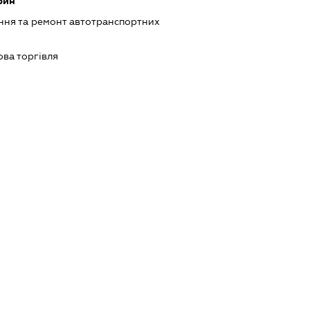
рин
ння та ремонт автотранспортних
ова торгівля