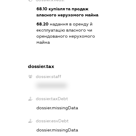
68.10
купівля та продаж
власного нерухомого майна
68.20
надання в оренду й
експлуатацію власного чи
орендованого нерухомого
майна
dossier.tax
dossier.staff
XXXXXXXXXX
dossier.taxDebt
dossier.missingData
dossier.esvDebt
dossier.missingData