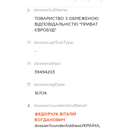
dossier.fullName:
ТОВАРИСТВО З ОБМЕЖЕНОЮ
ВІДПОВІДАЛЬНІСТЮ "ПРИВАТ
ЄВРОБУД"
dossier.opfSubType:
-
dossier.edrpo:
39494203
dossier.regDate:
16.11.14
dossier.foundersAndBenef:
ФЕДОРЧУК ВІТАЛІЙ
БОГДАНОВИЧ
dossier.founderAddress
УКРАЇНА,