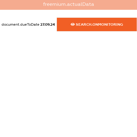
XXXXXXXXXX
freemium.actualData
dossier.commercial_info.fax
XXXXXXXXXX
document.dueToDate
27.09.24
SEARCH.ONMONITORING
dossier.commercial_info.email
XXXXXXXXXX
dossier.commercial_info.website
XXXXXXXXXX
dossier.commercial_info.activity
XXXXXXXXXX
freemium.exampleText_1
freemium.exampleText_2
freemium.anonymousPerSearch2
FREEMIUM.DETAILS