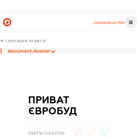
CAHEADER.GETTEST
CAHEADER.SEARCH
document.dossier
ПРИВАТ
ЄВРОБУД
riskFactors.title
0
0
0