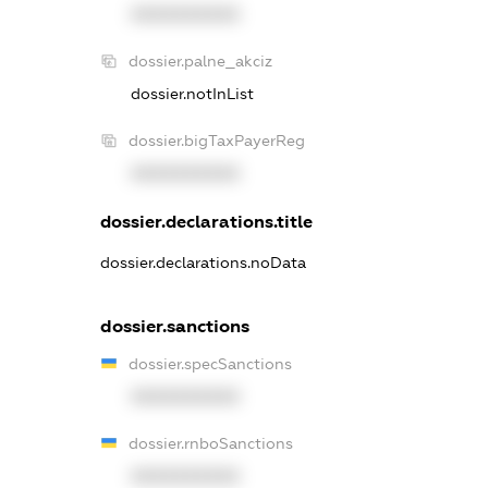
XXXXXXXXXX
dossier.palne_akciz
dossier.notInList
dossier.bigTaxPayerReg
XXXXXXXXXX
dossier.declarations.title
dossier.declarations.noData
dossier.sanctions
dossier.specSanctions
XXXXXXXXXX
dossier.rnboSanctions
XXXXXXXXXX