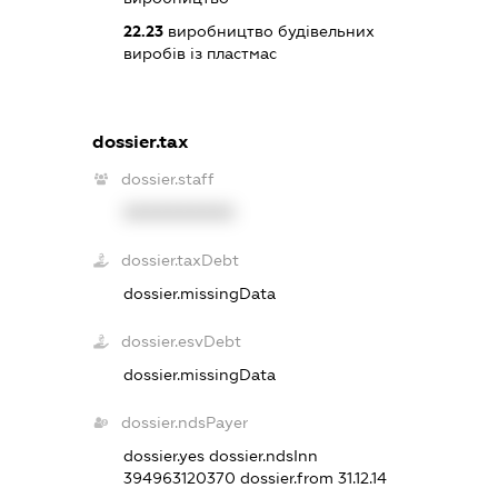
22.23
виробництво будівельних
виробів із пластмас
dossier.tax
dossier.staff
XXXXXXXXXX
dossier.taxDebt
dossier.missingData
dossier.esvDebt
dossier.missingData
dossier.ndsPayer
dossier.yes
dossier.ndsInn
394963120370
dossier.from 31.12.14