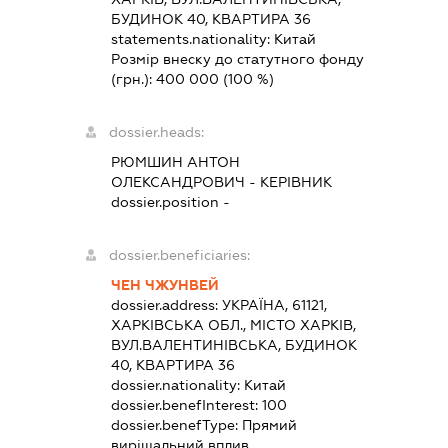
БУДИНОК 40, КВАРТИРА 36
statements.nationality:
Китай
Розмір внеску до статутного фонду
(грн.):
400 000
(100 %)
dossier.heads:
РЮМШИН АНТОН
ОЛЕКСАНДРОВИЧ
-
КЕРІВНИК
dossier.position -
dossier.beneficiaries:
ЧЕН ЧЖУНВЕЙ
dossier.address:
УКРАЇНА, 61121,
ХАРКІВСЬКА ОБЛ., МІСТО ХАРКІВ,
ВУЛ.ВАЛЕНТИНІВСЬКА, БУДИНОК
40, КВАРТИРА 36
dossier.nationality:
Китай
dossier.benefInterest:
100
dossier.benefType:
Прямий
вирішальний вплив