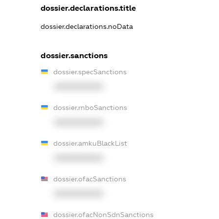
dossier.declarations.title
dossier.declarations.noData
dossier.sanctions
dossier.specSanctions
XXXXXXXXXX
dossier.rnboSanctions
XXXXXXXXXX
dossier.amkuBlackList
XXXXXXXXXX
dossier.ofacSanctions
XXXXXXXXXX
dossier.ofacNonSdnSanctions