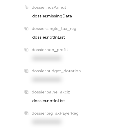
dossier.ndsAnnul
dossier.missingData
dossier.single_tax_reg
dossier.notInList
dossier.non_profit
XXXXXXXXXX
dossier.budget_dotation
XXXXXXXXXX
dossier.palne_akciz
dossier.notInList
dossier.bigTaxPayerReg
XXXXXXXXXX