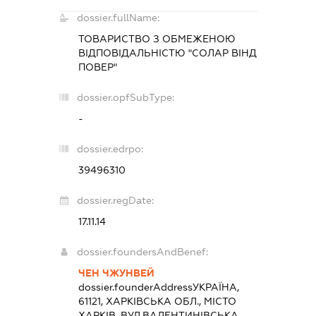
dossier.fullName:
ТОВАРИСТВО З ОБМЕЖЕНОЮ
ВІДПОВІДАЛЬНІСТЮ "СОЛАР ВІНД
ПОВЕР"
dossier.opfSubType:
-
dossier.edrpo:
39496310
dossier.regDate:
17.11.14
dossier.foundersAndBenef:
ЧЕН ЧЖУНВЕЙ
dossier.founderAddress
УКРАЇНА,
61121, ХАРКІВСЬКА ОБЛ., МІСТО
ХАРКІВ, ВУЛ.ВАЛЕНТИНІВСЬКА,