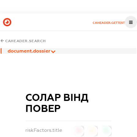
CAHEADER.GETTEST
CAHEADER.SEARCH
document.dossier
СОЛАР ВІНД
ПОВЕР
riskFactors.title
0
0
0