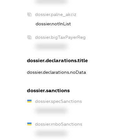
XXXXXXXXXX
dossier.palne_akciz
dossier.notInList
dossier.bigTaxPayerReg
XXXXXXXXXX
dossier.declarations.title
dossier.declarations.noData
dossier.sanctions
dossier.specSanctions
XXXXXXXXXX
dossier.rnboSanctions
XXXXXXXXXX