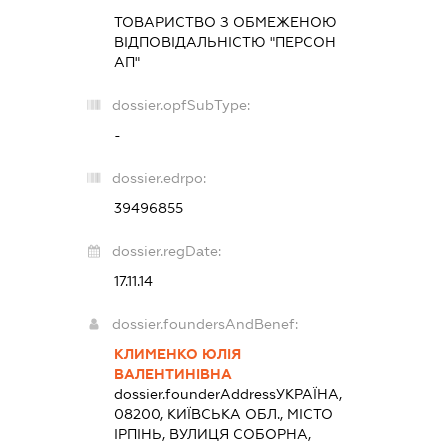
ТОВАРИСТВО З ОБМЕЖЕНОЮ
ВІДПОВІДАЛЬНІСТЮ "ПЕРСОН
АП"
dossier.opfSubType:
-
dossier.edrpo:
39496855
dossier.regDate:
17.11.14
dossier.foundersAndBenef:
КЛИМЕНКО ЮЛІЯ
ВАЛЕНТИНІВНА
dossier.founderAddress
УКРАЇНА,
08200, КИЇВСЬКА ОБЛ., МІСТО
ІРПІНЬ, ВУЛИЦЯ СОБОРНА,