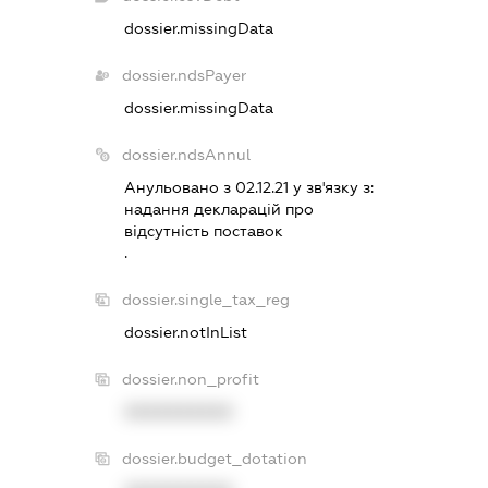
dossier.missingData
dossier.ndsPayer
dossier.missingData
dossier.ndsAnnul
Анульовано з 02.12.21 у зв'язку з:
надання декларацiй про
вiдсутнiсть поставок
.
dossier.single_tax_reg
dossier.notInList
dossier.non_profit
XXXXXXXXXX
dossier.budget_dotation