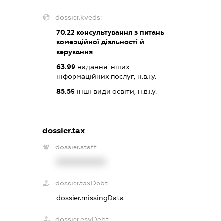
dossier.kveds:
70.22
консультування з питань
комерційної діяльності й
керування
63.99
надання інших
інформаційних послуг, н.в.і.у.
85.59
інші види освіти, н.в.і.у.
dossier.tax
dossier.staff
XXXXXXXXXX
dossier.taxDebt
dossier.missingData
dossier.esvDebt