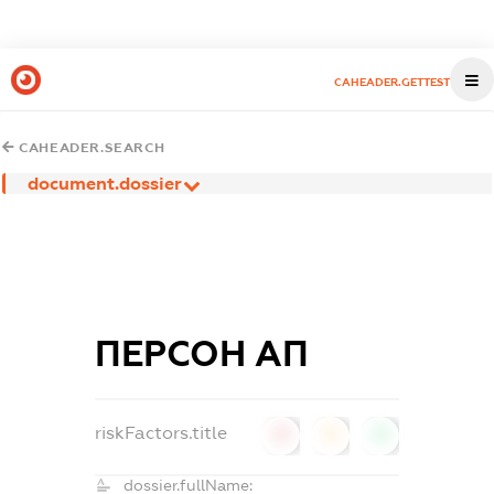
CAHEADER.GETTEST
CAHEADER.SEARCH
document.dossier
ПЕРСОН АП
riskFactors.title
0
0
0
dossier.fullName: