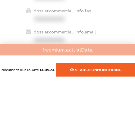
dossier.commercial_info.fax
XXXXXXXXXX
dossier.commercial_info.email
XXXXXXXXXX
freemium.actualData
dossier.commercial_info.website
XXXXXXXXXX
document.dueToDate
14.09.24
SEARCH.ONMONITORING
dossier.commercial_info.activity
XXXXXXXXXX
freemium.exampleText_1
freemium.exampleText_2
freemium.anonymousPerSearch2
FREEMIUM.DETAILS