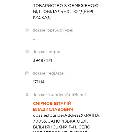
ТОВАРИСТВО З ОБМЕЖЕНОЮ
ВІДПОВІДАЛЬНІСТЮ "ДВЕРІ
КАСКАД"
dossier.opfSubType:
-
dossier.edrpo:
39497471
dossier.regDate:
17.11.14
dossier.foundersAndBenef:
СМІРНОВ ВІТАЛІЙ
ВЛАДИСЛАВОВИЧ
dossier.founderAddress
УКРАЇНА,
70055, ЗАПОРІЗЬКА ОБЛ.,
ВІЛЬНЯНСЬКИЙ Р-Н, СЕЛО