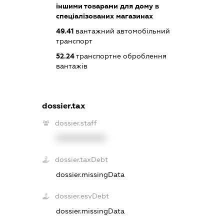
іншими товарами для дому в
спеціалізованих магазинах
49.41
вантажний автомобільний
транспорт
52.24
транспортне оброблення
вантажів
dossier.tax
dossier.staff
XXXXXXXXXX
dossier.taxDebt
dossier.missingData
dossier.esvDebt
dossier.missingData