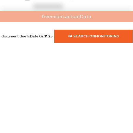
XXXXXXXXXX
freemium.actualData
dossier.commercial_info.website
XXXXXXXXXX
document.dueToDate
02.11.25
SEARCH.ONMONITORING
dossier.commercial_info.activity
XXXXXXXXXX
freemium.exampleText_1
freemium.exampleText_2
freemium.anonymousPerSearch2
FREEMIUM.DETAILS
FREEMIUM.REGISTER