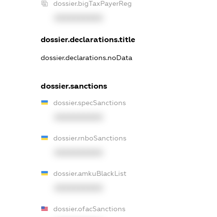
dossier.bigTaxPayerReg
XXXXXXXXXX
dossier.declarations.title
dossier.declarations.noData
dossier.sanctions
dossier.specSanctions
XXXXXXXXXX
dossier.rnboSanctions
XXXXXXXXXX
dossier.amkuBlackList
XXXXXXXXXX
dossier.ofacSanctions