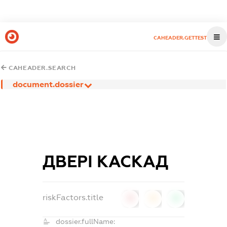
CAHEADER.GETTEST
CAHEADER.SEARCH
document.dossier
ДВЕРІ КАСКАД
riskFactors.title
0
0
0
dossier.fullName: