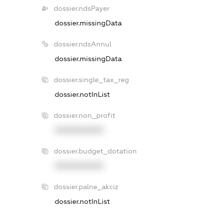
dossier.ndsPayer
dossier.missingData
dossier.ndsAnnul
dossier.missingData
dossier.single_tax_reg
dossier.notInList
dossier.non_profit
XXXXXXXXXX
dossier.budget_dotation
XXXXXXXXXX
dossier.palne_akciz
dossier.notInList