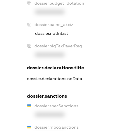
dossier.budget_dotation
XXXXXXXXXX
dossier.palne_akciz
dossier.notInList
dossier.bigTaxPayerReg
XXXXXXXXXX
dossier.declarations.title
dossier.declarations.noData
dossier.sanctions
dossier.specSanctions
XXXXXXXXXX
dossier.rnboSanctions