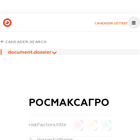
CAHEADER.GETTEST
CAHEADER.SEARCH
document.dossier
РОСМАКСАГРО
riskFactors.title
0
0
0
dossier.fullName: