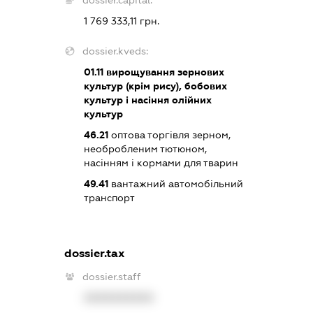
dossier.capital:
1 769 333,11 грн.
dossier.kveds:
01.11
вирощування зернових
культур (крім рису), бобових
культур і насіння олійних
культур
46.21
оптова торгівля зерном,
необробленим тютюном,
насінням і кормами для тварин
49.41
вантажний автомобільний
транспорт
dossier.tax
dossier.staff
XXXXXXXXXX