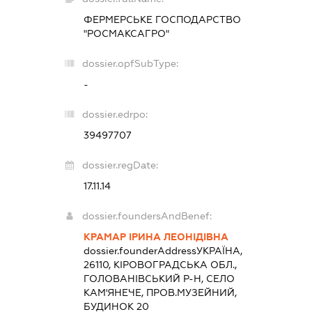
ФЕРМЕРСЬКЕ ГОСПОДАРСТВО
"РОСМАКСАГРО"
dossier.opfSubType:
-
dossier.edrpo:
39497707
dossier.regDate:
17.11.14
dossier.foundersAndBenef:
КРАМАР ІРИНА ЛЕОНІДІВНА
dossier.founderAddress
УКРАЇНА,
26110, КІРОВОГРАДСЬКА ОБЛ.,
ГОЛОВАНІВСЬКИЙ Р-Н, СЕЛО
КАМ'ЯНЕЧЕ, ПРОВ.МУЗЕЙНИЙ,
БУДИНОК 20