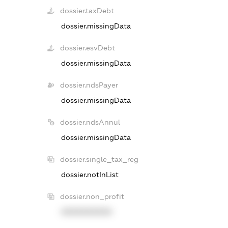
dossier.taxDebt
dossier.missingData
dossier.esvDebt
dossier.missingData
dossier.ndsPayer
dossier.missingData
dossier.ndsAnnul
dossier.missingData
dossier.single_tax_reg
dossier.notInList
dossier.non_profit
XXXXXXXXXX