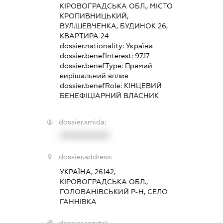
КІРОВОГРАДСЬКА ОБЛ., МІСТО
КРОПИВНИЦЬКИЙ,
ВУЛ.ШЕВЧЕНКА, БУДИНОК 26,
КВАРТИРА 24
dossier.nationality:
Україна
dossier.benefInterest:
97.17
dossier.benefType:
Прямий
вирішальний вплив
dossier.benefRole:
КІНЦЕВИЙ
БЕНЕФІЦІАРНИЙ ВЛАСНИК
dossier.smida:
XXXXXXXXXX
dossier.address:
УКРАЇНА, 26142,
КІРОВОГРАДСЬКА ОБЛ.,
ГОЛОВАНІВСЬКИЙ Р-Н, СЕЛО
ГАННІВКА