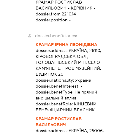
КРАМАР РОСТИСЛАВ
ВАСИЛЬОВИЧ
-
КЕРІВНИК
-
dossier.from 22.10.14
dossier.position -
dossier.beneficiaries:
КРАМАР ІРИНА ЛЕОНІДІВНА
dossier.address:
УКРАЇНА, 26110,
КІРОВОГРАДСЬКА ОБЛ.,
ГОЛОВАНІВСЬКИЙ Р-Н, СЕЛО
КАМ'ЯНЕЧЕ, ПРОВ.МУЗЕЙНИЙ,
БУДИНОК 20
dossier.nationality:
Україна
dossier.benefInterest:
-
dossier.benefType:
Не прямий
вирішальний вплив
dossier.benefRole:
КІНЦЕВИЙ
БЕНЕФІЦІАРНИЙ ВЛАСНИК
КРАМАР РОСТИСЛАВ
ВАСИЛЬОВИЧ
dossier.address:
УКРАЇНА, 25006,