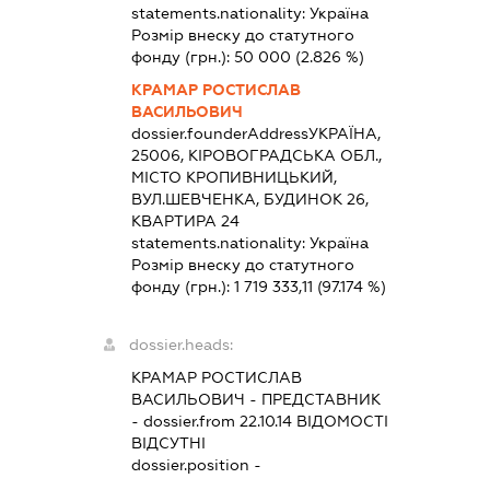
statements.nationality:
Україна
Розмір внеску до статутного
фонду (грн.):
50 000
(2.826 %)
КРАМАР РОСТИСЛАВ
ВАСИЛЬОВИЧ
dossier.founderAddress
УКРАЇНА,
25006, КІРОВОГРАДСЬКА ОБЛ.,
МІСТО КРОПИВНИЦЬКИЙ,
ВУЛ.ШЕВЧЕНКА, БУДИНОК 26,
КВАРТИРА 24
statements.nationality:
Україна
Розмір внеску до статутного
фонду (грн.):
1 719 333,11
(97.174 %)
dossier.heads:
КРАМАР РОСТИСЛАВ
ВАСИЛЬОВИЧ
-
ПРЕДСТАВНИК
- dossier.from 22.10.14
ВІДОМОСТІ
ВІДСУТНІ
dossier.position -