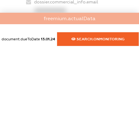
dossier.commercial_info.email
XXXXXXXXXX
freemium.actualData
dossier.commercial_info.website
XXXXXXXXXX
document.dueToDate
13.01.24
SEARCH.ONMONITORING
dossier.commercial_info.activity
XXXXXXXXXX
freemium.exampleText_1
freemium.exampleText_2
freemium.anonymousPerSearch2
FREEMIUM.DETAILS
FREEMIUM.REGISTER