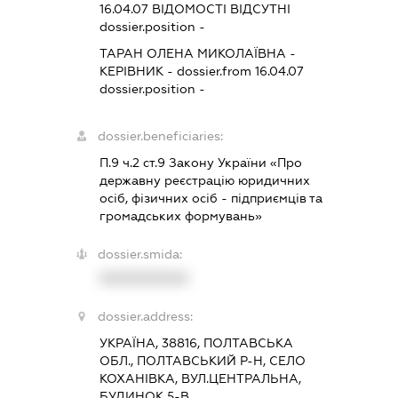
16.04.07
ВІДОМОСТІ ВІДСУТНІ
dossier.position -
ТАРАН ОЛЕНА МИКОЛАЇВНА
-
КЕРІВНИК
- dossier.from 16.04.07
dossier.position -
dossier.beneficiaries:
П.9 ч.2 ст.9 Закону України «Про
державну реєстрацію юридичних
осіб, фізичних осіб - підприємців та
громадських формувань»
dossier.smida:
XXXXXXXXXX
dossier.address:
УКРАЇНА, 38816, ПОЛТАВСЬКА
ОБЛ., ПОЛТАВСЬКИЙ Р-Н, СЕЛО
КОХАНІВКА, ВУЛ.ЦЕНТРАЛЬНА,
БУДИНОК 5-В