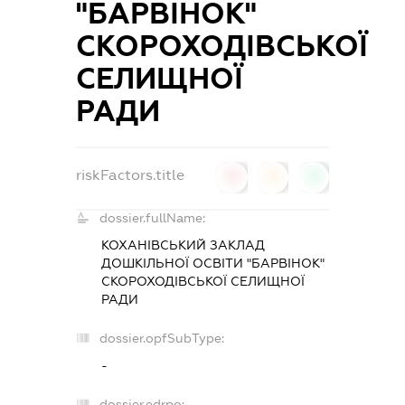
"БАРВІНОК"
СКОРОХОДІВСЬКОЇ
СЕЛИЩНОЇ
РАДИ
riskFactors.title
0
0
0
dossier.fullName:
КОХАНІВСЬКИЙ ЗАКЛАД
ДОШКІЛЬНОЇ ОСВІТИ "БАРВІНОК"
СКОРОХОДІВСЬКОЇ СЕЛИЩНОЇ
РАДИ
dossier.opfSubType:
-
dossier.edrpo: