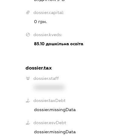
dossier.capital:
0 грн.
dossier.kveds:
85.10
дошкільна освіта
dossier.tax
dossier.staff
XXXXXXXXXX
dossier.taxDebt
dossier.missingData
dossier.esvDebt
dossier.missingData