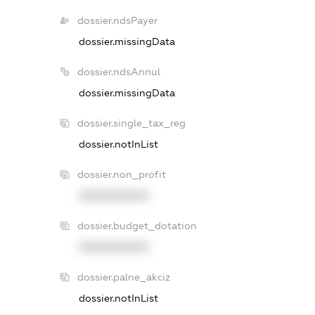
dossier.ndsPayer
dossier.missingData
dossier.ndsAnnul
dossier.missingData
dossier.single_tax_reg
dossier.notInList
dossier.non_profit
XXXXXXXXXX
dossier.budget_dotation
XXXXXXXXXX
dossier.palne_akciz
dossier.notInList