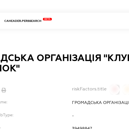
BETA
CAHEADER.PERSSEARCH
ДСЬКА ОРГАНІЗАЦІЯ "КЛУ
ЧОК"
riskFactors.title
0
ame:
ГРОМАДСЬКА ОРГАНІЗАЦІ
ubType:
-
:
39498847