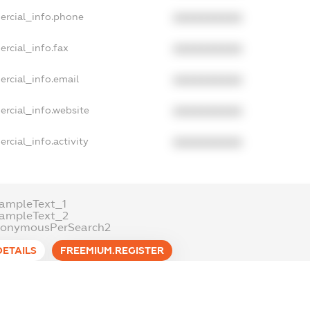
ercial_info.phone
XXXXXXXXXX
ercial_info.fax
XXXXXXXXXX
ercial_info.email
XXXXXXXXXX
ercial_info.website
XXXXXXXXXX
rcial_info.activity
XXXXXXXXXX
ampleText_1
xampleText_2
nonymousPerSearch2
DETAILS
FREEMIUM.REGISTER