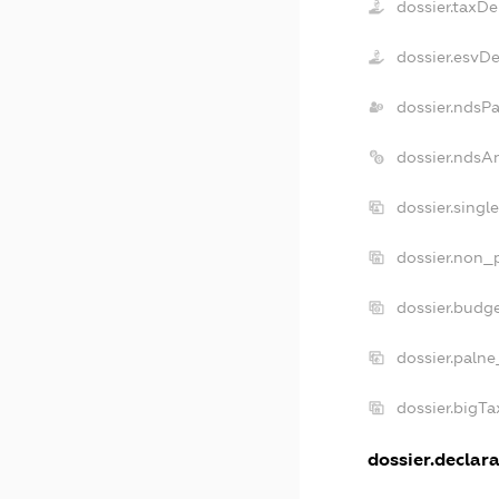
dossier.taxDe
dossier.esvD
dossier.ndsP
dossier.ndsA
dossier.singl
dossier.non_p
dossier.budg
dossier.palne
dossier.bigT
dossier.declara