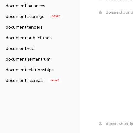
document.balances
dossier.foun
document.scorings
new!
document.tenders
document.publicfunds
document.ved
document.semantrum
document.relationships
document.licenses
new!
dossier.heads