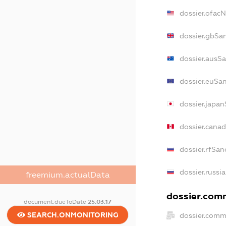
dossier.ofac
dossier.gbSa
dossier.ausS
dossier.euSa
dossier.japa
dossier.cana
dossier.rfSan
dossier.russi
freemium.actualData
dossier.comm
document.dueToDate
25.03.17
SEARCH.ONMONITORING
dossier.comm