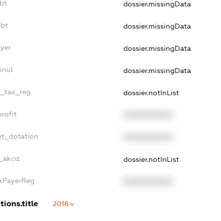
bt
dossier.missingData
ebt
dossier.missingData
ayer
dossier.missingData
nnul
dossier.missingData
e_tax_reg
dossier.notInList
rofit
XXXXXXXXXX
et_dotation
XXXXXXXXXX
_akciz
dossier.notInList
axPayerReg
XXXXXXXXXX
tions.title
2018