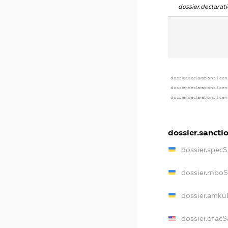
dossier.declara
dossier.declarations.lice
dossier.declarations.lice
dossier.declarations.lice
dossier.sancti
dossier.spec
dossier.rnbo
dossier.amku
dossier.ofac