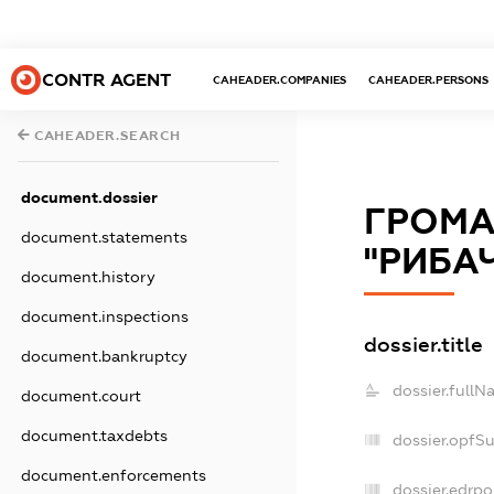
CONTR AGENT
CAHEADER.COMPANIES
CAHEADER.PERSONS
CAHEADER.SEARCH
document.dossier
ГРОМА
document.statements
"РИБА
document.history
document.inspections
dossier.title
document.bankruptcy
dossier.fullN
document.court
document.taxdebts
dossier.opfS
document.enforcements
dossier.edrpo