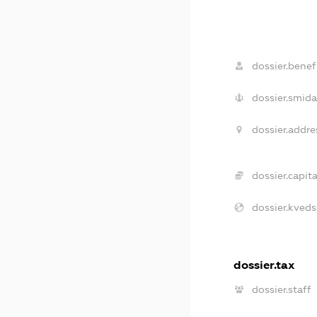
dossier.benefi
dossier.smida
dossier.addre
dossier.capita
dossier.kveds
dossier.tax
dossier.staff