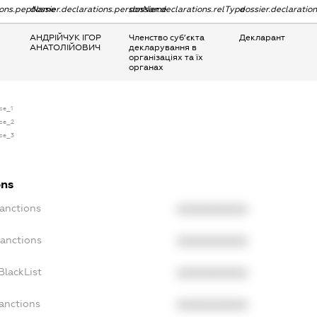
tions.pepName
dossier.declarations.personName
dossier.declarations.relType
dossier.declaratio
АНДРІЙЧУК ІГОР
Членство суб’єкта
Декларант
АНАТОЛІЙОВИЧ
декларування в
організаціях та їх
органах
nse_1
nse_2
nse_3
ons
Sanctions
XXXXXXXXXX
Sanctions
XXXXXXXXXX
BlackList
XXXXXXXXXX
Sanctions
XXXXXXXXXX