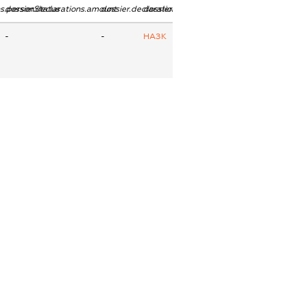
ns.personStatus
dossier.declarations.amount
dossier.declarations.currency
dossier.declarations.source
-
-
НАЗК