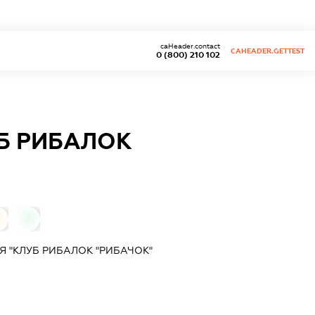
caHeader.contact
CAHEADER.GETTEST
0 (800) 210 102
Б РИБАЛОК
0
0
Я "КЛУБ РИБАЛОК "РИБАЧОК"