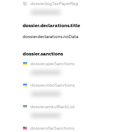
dossier.bigTaxPayerReg
XXXXXXXXXX
dossier.declarations.title
dossier.declarations.noData
dossier.sanctions
dossier.specSanctions
XXXXXXXXXX
dossier.rnboSanctions
XXXXXXXXXX
dossier.amkuBlackList
XXXXXXXXXX
dossier.ofacSanctions