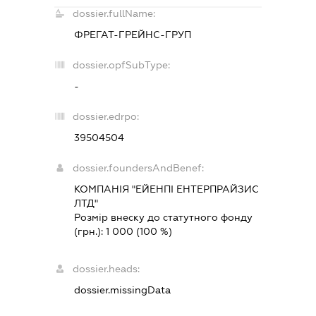
dossier.fullName:
ФРЕГАТ-ГРЕЙНС-ГРУП
dossier.opfSubType:
-
dossier.edrpo:
39504504
dossier.foundersAndBenef:
КОМПАНІЯ "ЕЙЕНПІ ЕНТЕРПРАЙЗИС
ЛТД"
Розмір внеску до статутного фонду
(грн.):
1 000
(100 %)
dossier.heads:
dossier.missingData