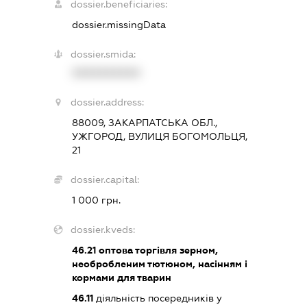
dossier.beneficiaries:
dossier.missingData
dossier.smida:
XXXXXXXXXX
dossier.address:
88009, ЗАКАРПАТСЬКА ОБЛ.,
УЖГОРОД, ВУЛИЦЯ БОГОМОЛЬЦЯ,
21
dossier.capital:
1 000 грн.
dossier.kveds:
46.21
оптова торгівля зерном,
необробленим тютюном, насінням і
кормами для тварин
46.11
діяльність посередників у