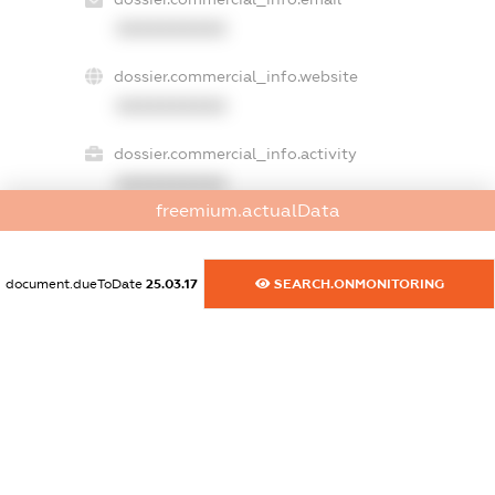
XXXXXXXXXX
dossier.commercial_info.website
XXXXXXXXXX
dossier.commercial_info.activity
XXXXXXXXXX
freemium.actualData
freemium.exampleText_1
document.dueToDate
25.03.17
SEARCH.ONMONITORING
freemium.exampleText_2
freemium.anonymousPerSearch2
FREEMIUM.DETAILS
FREEMIUM.REGISTER