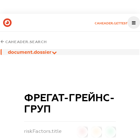
CAHEADER.GETTEST
CAHEADER.SEARCH
document.dossier
ФРЕГАТ-ГРЕЙНС-
ГРУП
riskFactors.title
0
0
0