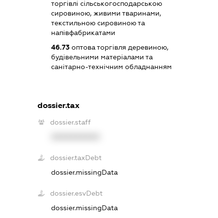
торгівлі сільськогосподарською
сировиною, живими тваринами,
текстильною сировиною та
напівфабрикатами
46.73
оптова торгівля деревиною,
будівельними матеріалами та
санітарно-технічним обладнанням
dossier.tax
dossier.staff
XXXXXXXXXX
dossier.taxDebt
dossier.missingData
dossier.esvDebt
dossier.missingData