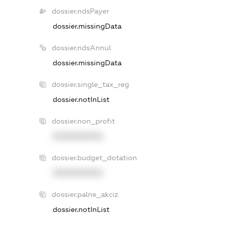
dossier.ndsPayer
dossier.missingData
dossier.ndsAnnul
dossier.missingData
dossier.single_tax_reg
dossier.notInList
dossier.non_profit
XXXXXXXXXX
dossier.budget_dotation
XXXXXXXXXX
dossier.palne_akciz
dossier.notInList