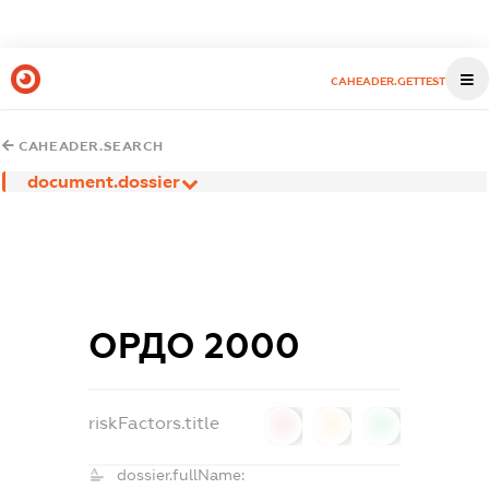
CAHEADER.GETTEST
CAHEADER.SEARCH
document.dossier
ОРДО 2000
riskFactors.title
0
0
0
dossier.fullName: