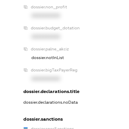
dossier.non_profit
XXXXXXXXXX
dossier.budget_dotation
XXXXXXXXXX
dossier.palne_akciz
dossier.notInList
dossier.bigTaxPayerReg
XXXXXXXXXX
dossier.declarations.title
dossier.declarations.noData
dossier.sanctions
dossier.specSanctions