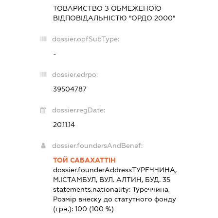
ТОВАРИСТВО З ОБМЕЖЕНОЮ
ВІДПОВІДАЛЬНІСТЮ "ОРДО 2000"
dossier.opfSubType:
-
dossier.edrpo:
39504787
dossier.regDate:
20.11.14
dossier.foundersAndBenef:
ТОЙ САБАХАТТІН
dossier.founderAddress
ТУРЕЧЧИНА,
М.ІСТАМБУЛ, ВУЛ. АЛТИН, БУД. 35
statements.nationality:
Туреччина
Розмір внеску до статутного фонду
(грн.):
100
(100 %)