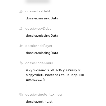
XXXXXXXXXX
dossier.taxDebt
dossier.missingData
dossier.esvDebt
dossier.missingData
dossier.ndsPayer
dossier.missingData
dossier.ndsAnnul
Анульовано з 30.07.16 у зв'язку з:
вiдсутнiсть поставок та ненадання
декларацiй
.
dossier.single_tax_reg
dossier.notInList