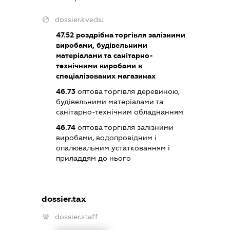
dossier.kveds:
47.52
роздрібна торгівля залізними
виробами, будівельними
матеріалами та санітарно-
технічними виробами в
спеціалізованих магазинах
46.73
оптова торгівля деревиною,
будівельними матеріалами та
санітарно-технічним обладнанням
46.74
оптова торгівля залізними
виробами, водопровідним і
опалювальним устаткованням і
приладдям до нього
dossier.tax
dossier.staff