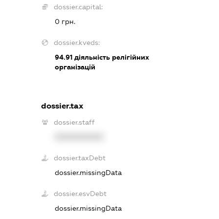
dossier.capital:
0 грн.
dossier.kveds:
94.91
діяльність релігійних
організацій
dossier.tax
dossier.staff
XXXXXXXXXX
dossier.taxDebt
dossier.missingData
dossier.esvDebt
dossier.missingData