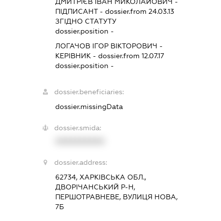
ДМИТРІЄВ ІВАН МИКОЛАЙОВИЧ
-
ПІДПИСАНТ
- dossier.from 24.03.13
ЗГІДНО СТАТУТУ
dossier.position -
ЛОГАЧОВ ІГОР ВІКТОРОВИЧ
-
КЕРІВНИК
- dossier.from 12.07.17
dossier.position -
dossier.beneficiaries:
dossier.missingData
dossier.smida:
XXXXXXXXXX
dossier.address:
62734, ХАРКІВСЬКА ОБЛ.,
ДВОРІЧАНСЬКИЙ Р-Н,
ПЕРШОТРАВНЕВЕ, ВУЛИЦЯ НОВА,
7Б