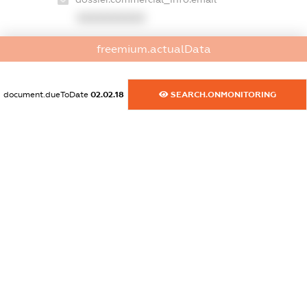
XXXXXXXXXX
dossier.commercial_info.website
freemium.actualData
XXXXXXXXXX
dossier.commercial_info.activity
document.dueToDate
02.02.18
SEARCH.ONMONITORING
XXXXXXXXXX
freemium.exampleText_1
freemium.exampleText_2
freemium.anonymousPerSearch2
FREEMIUM.DETAILS
FREEMIUM.REGISTER