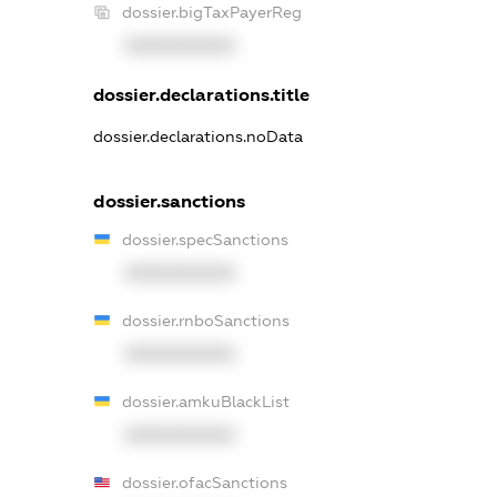
dossier.bigTaxPayerReg
XXXXXXXXXX
dossier.declarations.title
dossier.declarations.noData
dossier.sanctions
dossier.specSanctions
XXXXXXXXXX
dossier.rnboSanctions
XXXXXXXXXX
dossier.amkuBlackList
XXXXXXXXXX
dossier.ofacSanctions