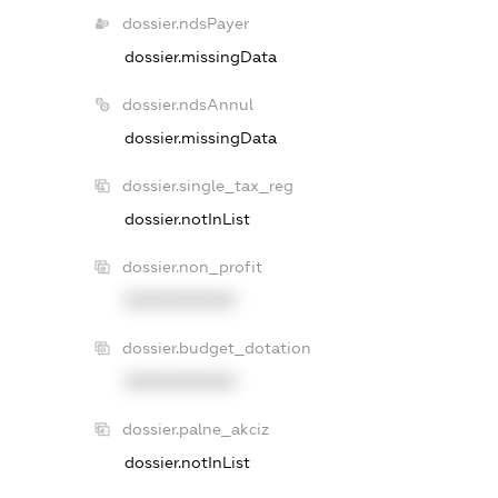
dossier.ndsPayer
dossier.missingData
dossier.ndsAnnul
dossier.missingData
dossier.single_tax_reg
dossier.notInList
dossier.non_profit
XXXXXXXXXX
dossier.budget_dotation
XXXXXXXXXX
dossier.palne_akciz
dossier.notInList