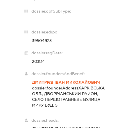
dossier.opfSubType:
-
dossier.edrpo:
39504923
dossier.regDate:
20.11.14
dossier.foundersAndBenef:
ДМИТРІЄВ ІВАН МИКОЛАЙОВИЧ
dossier.founderAddress
ХАРКІВСЬКА
ОБЛ., ДВОРІЧАНСЬКИЙ РАЙОН,
СЕЛО ПЕРШОТРАВНЕВЕ ВУЛИЦЯ
МИРУ БУД. 5
dossier.heads: