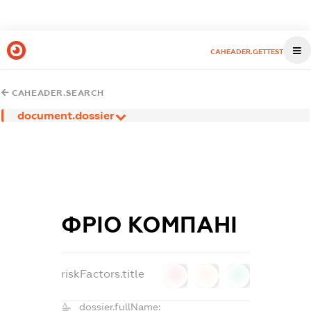
CAHEADER.GETTEST
CAHEADER.SEARCH
document.dossier
ФРІО КОМПАНІ
riskFactors.title
0
0
0
dossier.fullName: