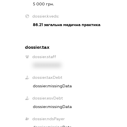
5 000 грн.
dossier.kveds:
86.21
загальна медична практика
dossier.tax
dossier.staff
XXXXXXXXXX
dossier.taxDebt
dossier.missingData
dossier.esvDebt
dossier.missingData
dossier.ndsPayer