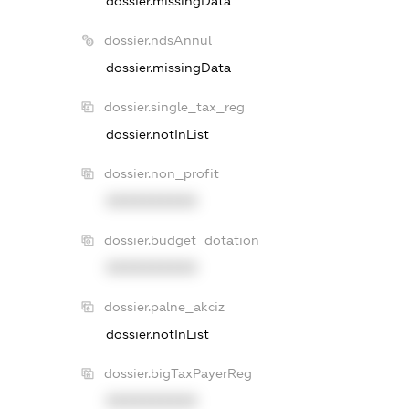
dossier.missingData
dossier.ndsAnnul
dossier.missingData
dossier.single_tax_reg
dossier.notInList
dossier.non_profit
XXXXXXXXXX
dossier.budget_dotation
XXXXXXXXXX
dossier.palne_akciz
dossier.notInList
dossier.bigTaxPayerReg
XXXXXXXXXX