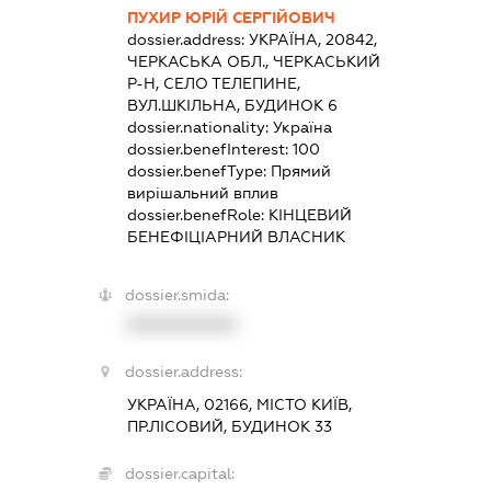
ПУХИР ЮРІЙ СЕРГІЙОВИЧ
dossier.address:
УКРАЇНА, 20842,
ЧЕРКАСЬКА ОБЛ., ЧЕРКАСЬКИЙ
Р-Н, СЕЛО ТЕЛЕПИНЕ,
ВУЛ.ШКІЛЬНА, БУДИНОК 6
dossier.nationality:
Україна
dossier.benefInterest:
100
dossier.benefType:
Прямий
вирішальний вплив
dossier.benefRole:
КІНЦЕВИЙ
БЕНЕФІЦІАРНИЙ ВЛАСНИК
dossier.smida:
XXXXXXXXXX
dossier.address:
УКРАЇНА, 02166, МІСТО КИЇВ,
ПР.ЛІСОВИЙ, БУДИНОК 33
dossier.capital: