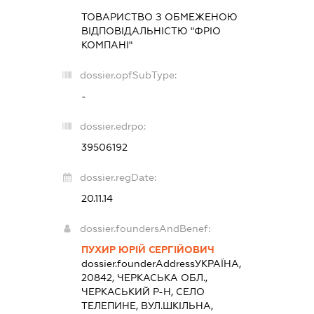
ТОВАРИСТВО З ОБМЕЖЕНОЮ
ВІДПОВІДАЛЬНІСТЮ "ФРІО
КОМПАНІ"
dossier.opfSubType:
-
dossier.edrpo:
39506192
dossier.regDate:
20.11.14
dossier.foundersAndBenef:
ПУХИР ЮРІЙ СЕРГІЙОВИЧ
dossier.founderAddress
УКРАЇНА,
20842, ЧЕРКАСЬКА ОБЛ.,
ЧЕРКАСЬКИЙ Р-Н, СЕЛО
ТЕЛЕПИНЕ, ВУЛ.ШКІЛЬНА,