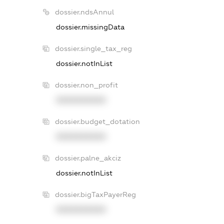
dossier.ndsAnnul
dossier.missingData
dossier.single_tax_reg
dossier.notInList
dossier.non_profit
XXXXXXXXXX
dossier.budget_dotation
XXXXXXXXXX
dossier.palne_akciz
dossier.notInList
dossier.bigTaxPayerReg
XXXXXXXXXX