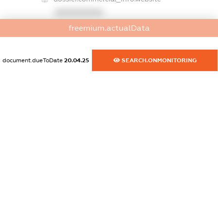
XXXXXXXXXX
freemium.actualData
dossier.commercial_info.activity
XXXXXXXXXX
document.dueToDate
20.04.25
SEARCH.ONMONITORING
freemium.exampleText_1
freemium.exampleText_2
freemium.anonymousPerSearch2
FREEMIUM.DETAILS
FREEMIUM.REGISTER