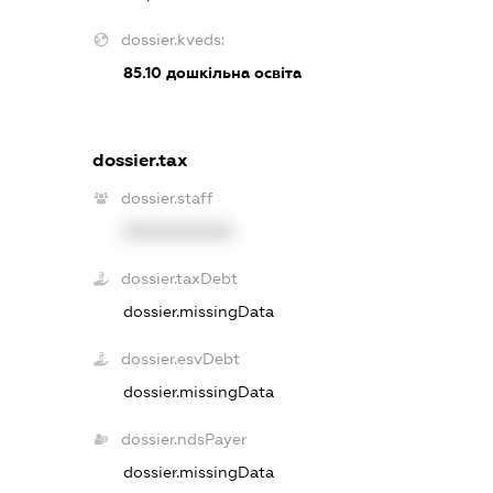
dossier.kveds:
85.10
дошкільна освіта
dossier.tax
dossier.staff
XXXXXXXXXX
dossier.taxDebt
dossier.missingData
dossier.esvDebt
dossier.missingData
dossier.ndsPayer
dossier.missingData