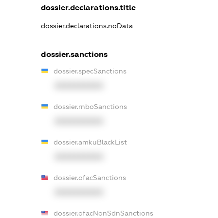
dossier.declarations.title
dossier.declarations.noData
dossier.sanctions
dossier.specSanctions
XXXXXXXXXX
dossier.rnboSanctions
XXXXXXXXXX
dossier.amkuBlackList
XXXXXXXXXX
dossier.ofacSanctions
XXXXXXXXXX
dossier.ofacNonSdnSanctions