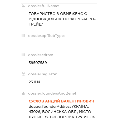
dossier.fullName:
ТОВАРИСТВО З ОБМЕЖЕНОЮ
ВІДПОВІДАЛЬНІСТЮ "КОРН-АГРО-
ТРЕЙД"
dossier.opfSubType:
-
dossier.edrpo:
39507589
dossier.regDate:
23.11.14
dossier.foundersAndBenef:
СУСЛОВ АНДРІЙ ВАЛЕНТИНОВИЧ
dossier.founderAddress
УКРАЇНА,
43026, ВОЛИНСЬКА ОБЛ., МІСТО
ЛУЦЬК, ВУЛ.ФЕДОРОВА, БУДИНОК