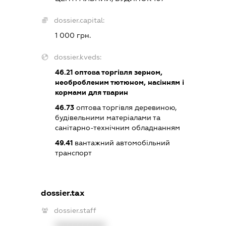
dossier.capital:
1 000 грн.
dossier.kveds:
46.21
оптова торгівля зерном,
необробленим тютюном, насінням і
кормами для тварин
46.73
оптова торгівля деревиною,
будівельними матеріалами та
санітарно-технічним обладнанням
49.41
вантажний автомобільний
транспорт
dossier.tax
dossier.staff
XXXXXXXXXX