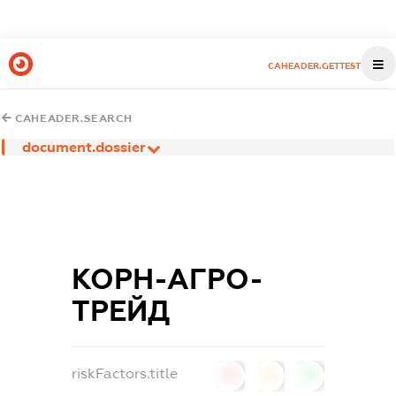
CAHEADER.GETTEST
CAHEADER.SEARCH
document.dossier
КОРН-АГРО-
ТРЕЙД
riskFactors.title
0
0
0