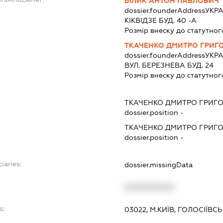
БІЛИК АНТОН ПАВЛОВИЧ
dossier.founderAddress
УКРА
КІКВІДЗЕ БУД. 40 -А
Розмір внеску до статутног
ТКАЧЕНКО ДМИТРО ГРИГ
dossier.founderAddress
УКРА
ВУЛ. БЕРЕЗНЕВА БУД. 24
Розмір внеску до статутног
ТКАЧЕНКО ДМИТРО ГРИГ
dossier.position -
ТКАЧЕНКО ДМИТРО ГРИГ
dossier.position -
iaries:
dossier.missingData
XXXXXXXXXX
s:
03022, М.КИЇВ, ГОЛОСІЇВ