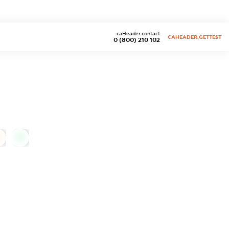
caHeader.contact
CAHEADER.GETTEST
0 (800) 210 102
0