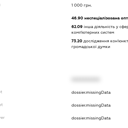
:
1 000 грн.
46.90
неспеціалізована опт
62.09
інша діяльність у сфе
комп'ютерних систем
73.20
дослідження кон'юнкт
громадської думки
XXXXXXXXXX
bt
dossier.missingData
bt
dossier.missingData
yer
dossier.missingData