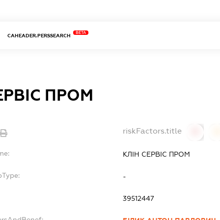
BETA
CAHEADER.PERSSEARCH
ЕРВІС ПРОМ
riskFactors.title
0
0
me:
КЛІН СЕРВІС ПРОМ
bType:
-
39512447
ersAndBenef: