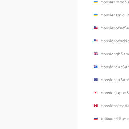
dossier.rnboS
dossier.amkuB
dossier.ofacS
dossier.ofac
dossier.gbSan
dossier.ausSa
dossier.euSan
dossier.japan
dossier.canad
dossier.rfSanc