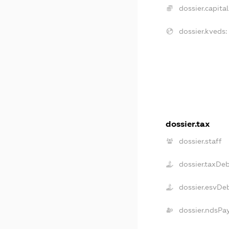
dossier.capital
dossier.kveds:
dossier.tax
dossier.staff
dossier.taxDe
dossier.esvDe
dossier.ndsPa