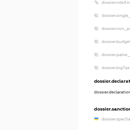
dossier.ndsAn
dossier.single
dossier.non_pr
dossier.budge
dossier.palne_
dossier.bigTa
dossier.declarat
dossier.declarati
dossier.sanctio
dossier.specS