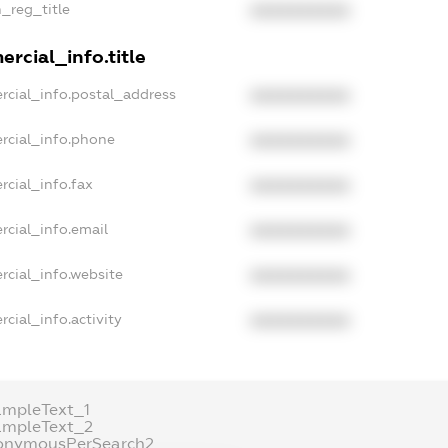
n_reg_title
XXXXXXXXXX
rcial_info.title
rcial_info.postal_address
XXXXXXXXXX
rcial_info.phone
XXXXXXXXXX
rcial_info.fax
XXXXXXXXXX
rcial_info.email
XXXXXXXXXX
rcial_info.website
XXXXXXXXXX
cial_info.activity
XXXXXXXXXX
ampleText_1
ampleText_2
onymousPerSearch2