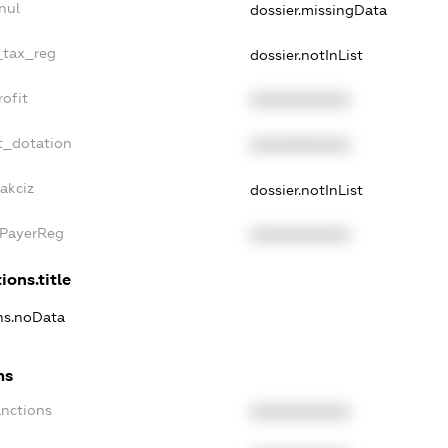
nul
dossier.missingData
_tax_reg
dossier.notInList
ofit
XXXXXXXXXX
t_dotation
XXXXXXXXXX
akciz
dossier.notInList
xPayerReg
XXXXXXXXXX
ions.title
ons.noData
ns
anctions
XXXXXXXXXX