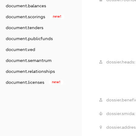
document.balances
document.scorings
new!
document.tenders
document.publicfunds
document.ved
document.semantrum
dossier.heads:
document.relationships
document.licenses
new!
dossier.benefic
dossier.smida:
dossier.addres