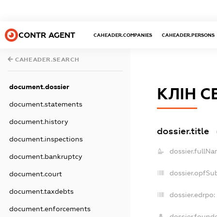
CONTR AGENT
CAHEADER.COMPANIES
CAHEADER.PERSONS
CAHEADER.SEARCH
document.dossier
КЛІН С
document.statements
document.history
dossier.title
document.inspections
dossier.fullNa
document.bankruptcy
dossier.opfSu
document.court
document.taxdebts
dossier.edrpo:
document.enforcements
dossier.found