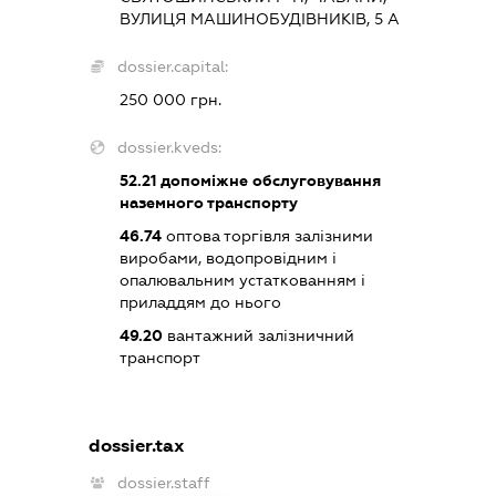
ВУЛИЦЯ МАШИНОБУДІВНИКІВ, 5 А
dossier.capital:
250 000 грн.
dossier.kveds:
52.21
допоміжне обслуговування
наземного транспорту
46.74
оптова торгівля залізними
виробами, водопровідним і
опалювальним устаткованням і
приладдям до нього
49.20
вантажний залізничний
транспорт
dossier.tax
dossier.staff