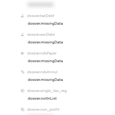
XXXXXXXXXX
dossier.taxDebt
dossier.missingData
dossier.esvDebt
dossier.missingData
dossier.ndsPayer
dossier.missingData
dossier.ndsAnnul
dossier.missingData
dossier.single_tax_reg
dossier.notInList
dossier.non_profit