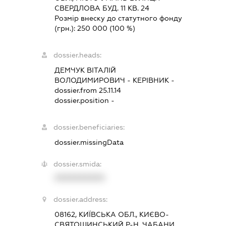
СВЕРДЛОВА БУД. 11 КВ. 24
Розмір внеску до статутного фонду
(грн.):
250 000
(100 %)
dossier.heads:
ДЕМЧУК ВІТАЛІЙ
ВОЛОДИМИРОВИЧ
-
КЕРІВНИК
-
dossier.from 25.11.14
dossier.position -
dossier.beneficiaries:
dossier.missingData
dossier.smida:
XXXXXXXXXX
dossier.address:
08162, КИЇВСЬКА ОБЛ., КИЄВО-
СВЯТОШИНСЬКИЙ Р-Н, ЧАБАНИ,