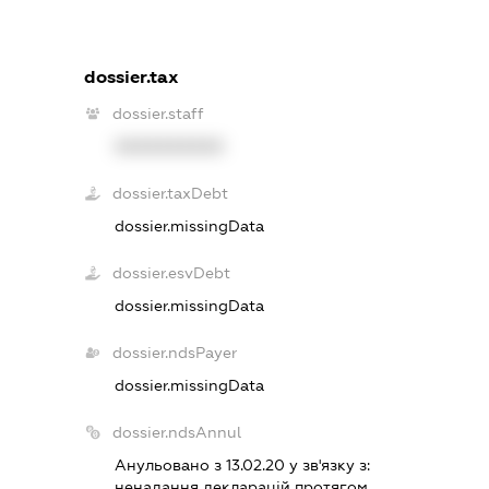
dossier.tax
dossier.staff
XXXXXXXXXX
dossier.taxDebt
dossier.missingData
dossier.esvDebt
dossier.missingData
dossier.ndsPayer
dossier.missingData
dossier.ndsAnnul
Анульовано з 13.02.20 у зв'язку з:
ненадання декларацiй протягом