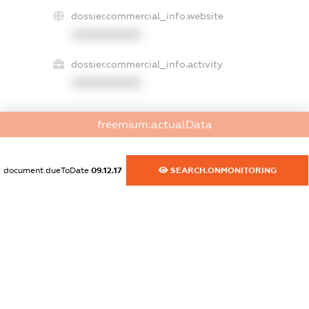
dossier.commercial_info.website
XXXXXXXXXX
dossier.commercial_info.activity
XXXXXXXXXX
freemium.actualData
freemium.exampleText_1
freemium.exampleText_2
freemium.anonymousPerSearch2
document.dueToDate
09.12.17
SEARCH.ONMONITORING
FREEMIUM.DETAILS
FREEMIUM.REGISTER