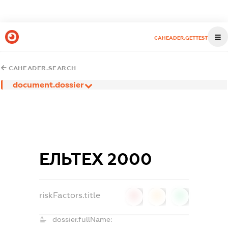
CAHEADER.GETTEST
CAHEADER.SEARCH
document.dossier
ЕЛЬТЕХ 2000
riskFactors.title
0
0
0
dossier.fullName: