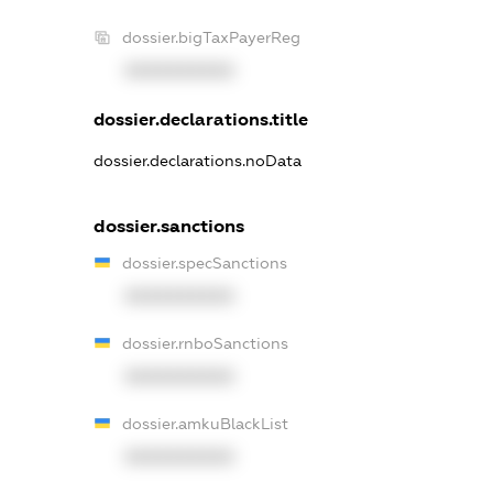
dossier.bigTaxPayerReg
XXXXXXXXXX
dossier.declarations.title
dossier.declarations.noData
dossier.sanctions
dossier.specSanctions
XXXXXXXXXX
dossier.rnboSanctions
XXXXXXXXXX
dossier.amkuBlackList
XXXXXXXXXX