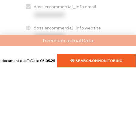
dossier.commercial_info.email
XXXXXXXXXX
dossier.commercial_info.website
XXXXXXXXXX
freemium.actualData
dossier.commercial_info.activity
XXXXXXXXXX
document.dueToDate
03.05.25
SEARCH.ONMONITORING
freemium.exampleText_1
freemium.exampleText_2
freemium.anonymousPerSearch2
FREEMIUM.DETAILS
FREEMIUM.REGISTER