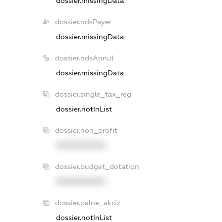
dossier.missingData
dossier.ndsPayer
dossier.missingData
dossier.ndsAnnul
dossier.missingData
dossier.single_tax_reg
dossier.notInList
dossier.non_profit
XXXXXXXXXX
dossier.budget_dotation
XXXXXXXXXX
dossier.palne_akciz
dossier.notInList