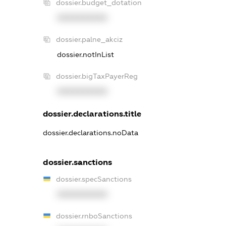
dossier.budget_dotation
XXXXXXXXXX
dossier.palne_akciz
dossier.notInList
dossier.bigTaxPayerReg
XXXXXXXXXX
dossier.declarations.title
dossier.declarations.noData
dossier.sanctions
dossier.specSanctions
XXXXXXXXXX
dossier.rnboSanctions