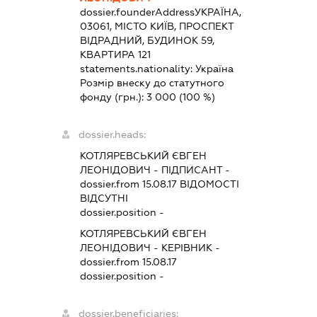
dossier.founderAddress
УКРАЇНА,
03061, МІСТО КИЇВ, ПРОСПЕКТ
ВІДРАДНИЙ, БУДИНОК 59,
КВАРТИРА 121
statements.nationality:
Україна
Розмір внеску до статутного
фонду (грн.):
3 000
(100 %)
dossier.heads:
КОТЛЯРЕВСЬКИЙ ЄВГЕН
ЛЕОНІДОВИЧ
-
ПІДПИСАНТ
-
dossier.from 15.08.17
ВІДОМОСТІ
ВІДСУТНІ
dossier.position -
КОТЛЯРЕВСЬКИЙ ЄВГЕН
ЛЕОНІДОВИЧ
-
КЕРІВНИК
-
dossier.from 15.08.17
dossier.position -
dossier.beneficiaries: