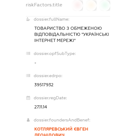
riskFactors.title
0
0
0
dossier.fullName:
ТОВАРИСТВО З ОБМЕЖЕНОЮ
ВІДПОВІДАЛЬНІСТЮ "УКРАЇНСЬКІ
ІНТЕРНЕТ МЕРЕЖІ"
dossier.opfSubType:
-
dossier.edrpo:
39517932
dossier.regDate:
27.11.14
dossier.foundersAndBenef:
КОТЛЯРЕВСЬКИЙ ЄВГЕН
ЛЕОНІДОВИЧ