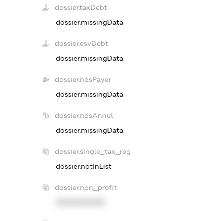
dossier.taxDebt
dossier.missingData
dossier.esvDebt
dossier.missingData
dossier.ndsPayer
dossier.missingData
dossier.ndsAnnul
dossier.missingData
dossier.single_tax_reg
dossier.notInList
dossier.non_profit
XXXXXXXXXX