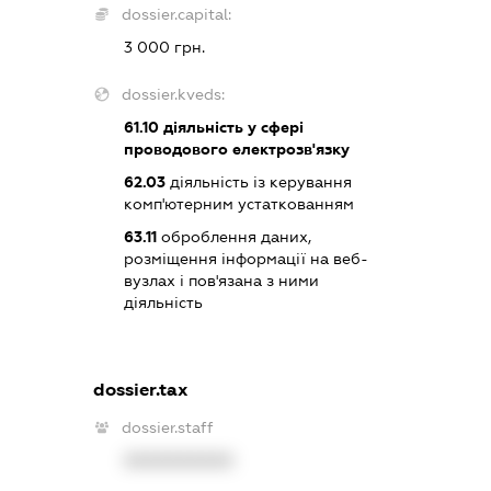
dossier.capital:
3 000 грн.
dossier.kveds:
61.10
діяльність у сфері
проводового електрозв'язку
62.03
діяльність із керування
комп'ютерним устаткованням
63.11
оброблення даних,
розміщення інформації на веб-
вузлах і пов'язана з ними
діяльність
dossier.tax
dossier.staff
XXXXXXXXXX