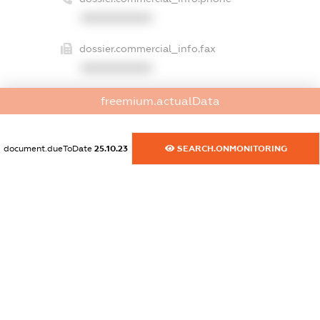
XXXXXXXXXX
dossier.commercial_info.fax
XXXXXXXXXX
dossier.commercial_info.email
freemium.actualData
XXXXXXXXXX
dossier.commercial_info.website
document.dueToDate
25.10.23
SEARCH.ONMONITORING
XXXXXXXXXX
dossier.commercial_info.activity
XXXXXXXXXX
freemium.exampleText_1
freemium.exampleText_2
freemium.anonymousPerSearch2