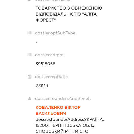
ТОВАРИСТВО З ОБМЕЖЕНОЮ
ВІДПОВІДАЛЬНІСТЮ "АЛІТА
ФОРЕСТ"
dossier.opfSubType:
-
dossier.edrpo:
39518056
dossier.regDate:
27.11.14
dossier.foundersAndBenef:
КОВАЛЕНКО ВІКТОР
ВАСИЛЬОВИЧ
dossier.founderAddress
УКРАЇНА,
15200, ЧЕРНІГІВСЬКА ОБЛ.,
СНОВСЬКИЙ Р-Н, МІСТО