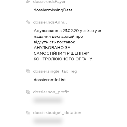
dossier.ndsPayer
dossier.missingData
dossier.ndsAnnul
Анульовано з 23.02.20 у зв'язку з:
надання декларацiй про
вiдсутнiсть поставок
АНУЛЬОВАНО ЗА
САМОСТIЙНИМ РIШЕННЯМ
КОНТРОЛЮЮЧОГО ОРГАНУ.
dossier.single_tax_reg
dossier.notInList
dossier.non_profit
XXXXXXXXXX
dossier.budget_dotation
XXXXXXXXXX