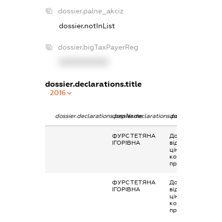
dossier.palne_akciz
dossier.notInList
dossier.bigTaxPayerReg
XXXXXXXXXX
dossier.declarations.title
2016
dossier.declarations.pepName
dossier.declarations.personName
dossier.declaratio
ФУРС ТЕТЯНА
Дохід від
ІГОРІВНА
відчуження
цінних паперів та
корпоративних
прав
ФУРС ТЕТЯНА
Дохід від
ІГОРІВНА
відчуження
цінних паперів та
корпоративних
прав