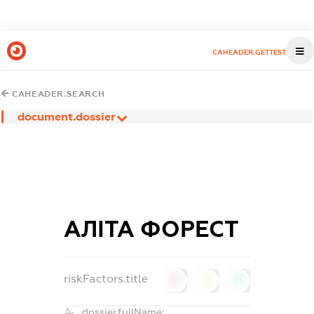
CAHEADER.GETTEST
CAHEADER.SEARCH
document.dossier
АЛІТА ФОРЕСТ
riskFactors.title
0
0
0
dossier.fullName: