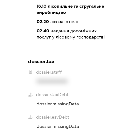
16.10
лісопильне та стругальне
виробництво
02.20
лісозаготівлі
02.40
надання допоміжних
послуг у лісовому господарстві
dossier.tax
dossier.staff
XXXXXXXXXX
dossier.taxDebt
dossier.missingData
dossier.esvDebt
dossier.missingData