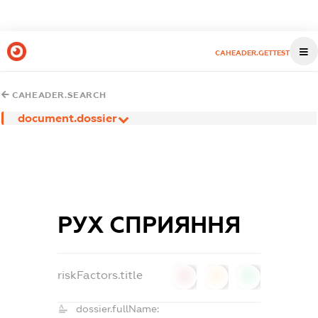
CAHEADER.GETTEST
CAHEADER.SEARCH
document.dossier
РУХ СПРИЯННЯ
riskFactors.title
0
0
0
dossier.fullName: