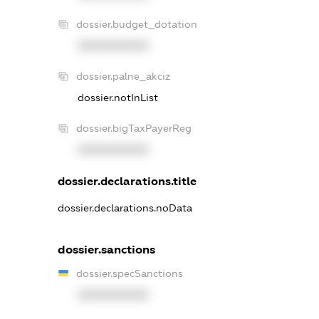
dossier.budget_dotation
XXXXXXXXXX
dossier.palne_akciz
dossier.notInList
dossier.bigTaxPayerReg
XXXXXXXXXX
dossier.declarations.title
dossier.declarations.noData
dossier.sanctions
dossier.specSanctions
XXXXXXXXXX