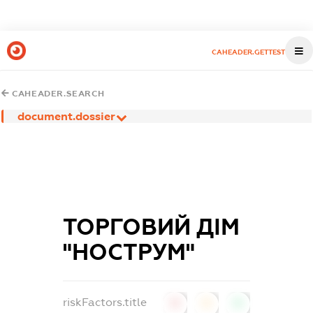
CAHEADER.GETTEST
CAHEADER.SEARCH
document.dossier
ТОРГОВИЙ ДІМ
"НОСТРУМ"
riskFactors.title
0
0
0