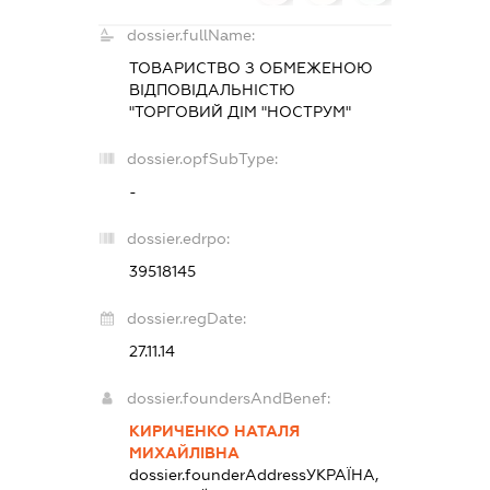
dossier.fullName:
ТОВАРИСТВО З ОБМЕЖЕНОЮ
ВІДПОВІДАЛЬНІСТЮ
"ТОРГОВИЙ ДІМ "НОСТРУМ"
dossier.opfSubType:
-
dossier.edrpo:
39518145
dossier.regDate:
27.11.14
dossier.foundersAndBenef:
КИРИЧЕНКО НАТАЛЯ
МИХАЙЛІВНА
dossier.founderAddress
УКРАЇНА,