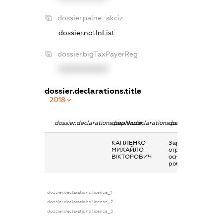
dossier.palne_akciz
dossier.notInList
dossier.bigTaxPayerReg
XXXXXXXXXX
dossier.declarations.title
2018
dossier.declarations.pepName
dossier.declarations.personName
dossier.declaratio
КАПЛЕНКО
Заробітна плата
МИХАЙЛО
отримана за
ВІКТОРОВИЧ
основним місцем
роботи
dossier.declarations.license_1
dossier.declarations.license_2
dossier.declarations.license_3