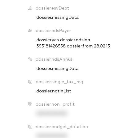
dossier.esvDebt
dossier.missingData
dossier.ndsPayer
dossier.yes
dossier.ndsInn
395181426558
dossier.from 28.02.15
dossier.ndsAnnul
dossier.missingData
dossier.single_tax_reg
dossier.notInList
dossier.non_profit
XXXXXXXXXX
dossier.budget_dotation
XXXXXXXXXX