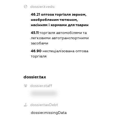
dossier.kveds:
46.21
оптова торгівля зерном,
необробленим тютюном,
насінням і кормами для тварин
45.11
торгівля автомобілями та
легковими автотранспортними
засобами
46.90
неспеціалізована оптова
торгівля
dossier.tax
dossier.staff
XXXXXXXXXX
dossier.taxDebt
dossier.missingData