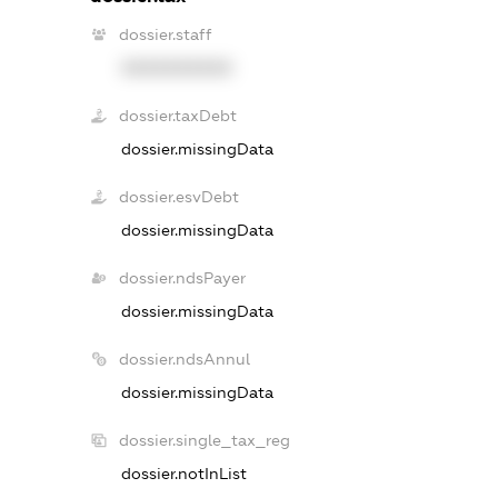
dossier.staff
XXXXXXXXXX
dossier.taxDebt
dossier.missingData
dossier.esvDebt
dossier.missingData
dossier.ndsPayer
dossier.missingData
dossier.ndsAnnul
dossier.missingData
dossier.single_tax_reg
dossier.notInList