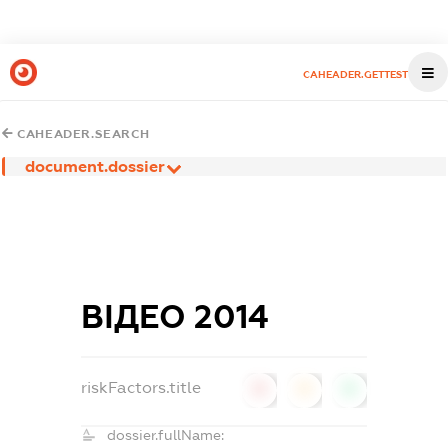
CAHEADER.GETTEST
CAHEADER.SEARCH
document.dossier
ВІДЕО 2014
riskFactors.title
0
0
0
dossier.fullName: