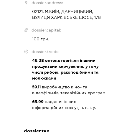
dossier.address:
02121, М.КИЇВ, ДАРНИЦЬКИЙ,
ВУЛИЦЯ ХАРКІВСЬКЕ ШОСЕ, 178
dossier.capital:
100 грн.
dossier.kveds:
46.38
оптова торгівля іншими
продуктами харчування, у тому
числі рибою, ракоподібними та
молюсками
59.11
виробництво кіно- та
відеофільмів, телевізійних програм
63.99
надання інших
інформаційних послуг, н. в. і. у.
dossier.tax