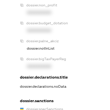
dossier.non_profit
XXXXXXXXXX
dossier.budget_dotation
XXXXXXXXXX
dossier.palne_akciz
dossier.notInList
dossier.bigTaxPayerReg
XXXXXXXXXX
dossier.declarations.title
dossier.declarations.noData
dossier.sanctions
dossier.specSanctions